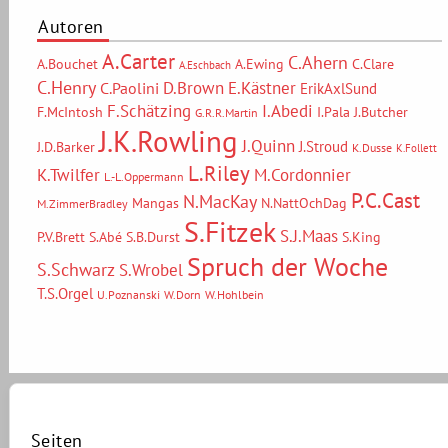
Autoren
A.Carter
C.Ahern
A.Bouchet
A.Ewing
C.Clare
A.Eschbach
C.Henry
D.Brown
E.Kästner
C.Paolini
ErikAxlSund
F.Schätzing
I.Abedi
F.McIntosh
I.Pala
J.Butcher
G.R.R.Martin
J.K.Rowling
J.Quinn
J.Stroud
J.D.Barker
K.Dusse
K.Follett
L.Riley
M.Cordonnier
K.Twilfer
L.-L.Oppermann
P.C.Cast
N.MacKay
Mangas
N.NattOchDag
M.ZimmerBradley
S.Fitzek
S.J.Maas
P.V.Brett
S.Abé
S.B.Durst
S.King
Spruch der Woche
S.Schwarz
S.Wrobel
T.S.Orgel
U.Poznanski
W.Dorn
W.Hohlbein
Seiten