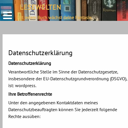
define('DISALLOW_FILE_EDIT', true);
LESEWELTEN
Skip
define('DISALLOW_FILE_MODS', true);
to
Mit jedem Buch wächst deine Fantasie.
content
Datenschutzerklärung
Datenschutzerklärung
Verantwortliche Stelle im Sinne der Datenschutzgesetze,
insbesondere der EU-Datenschutzgrundverordnung (DSGVO),
ist: wordpress.
Ihre Betroffenenrechte
Unter den angegebenen Kontaktdaten meines
Datenschutzbeauftragten können Sie jederzeit folgende
Rechte ausüben: