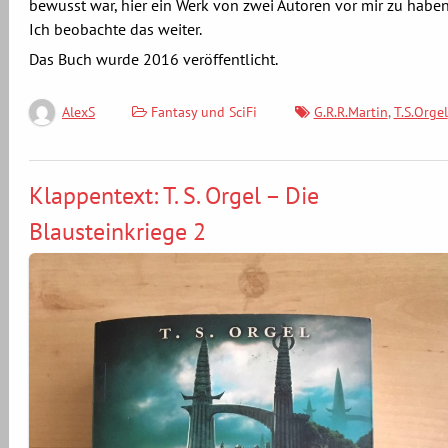
bewusst war, hier ein Werk von zwei Autoren vor mir zu haben
Ich beobachte das weiter.
Das Buch wurde 2016 veröffentlicht.
Fantasy und SciFi
G.R.R.Martin
,
T.S.Orgel
AlexS
Klappentext: T. S. Orgel – Die
Blausteinkriege 2