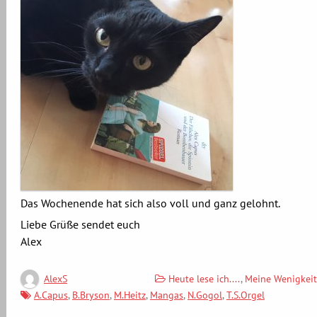
Das Wochenende hat sich also voll und ganz gelohnt.
Liebe Grüße sendet euch
Alex
Heute lese ich....
,
Meine Wenigkeit
AlexS
A.Capus
,
B.Bryson
,
M.Heitz
,
Mangas
,
N.Gogol
,
T.S.Orgel