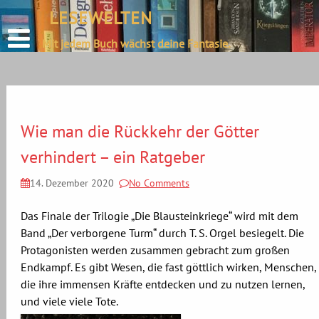
define('DISALLOW_FILE_EDIT', true);
LESEWELTEN
Skip
define('DISALLOW_FILE_MODS', true);
to
Mit jedem Buch wächst deine Fantasie.
content
Wie man die Rückkehr der Götter
verhindert – ein Ratgeber
14. Dezember 2020
No Comments
Das Finale der Trilogie „Die Blausteinkriege“ wird mit dem
Band „Der verborgene Turm“ durch T. S. Orgel besiegelt. Die
Protagonisten werden zusammen gebracht zum großen
Endkampf. Es gibt Wesen, die fast göttlich wirken, Menschen,
die ihre immensen Kräfte entdecken und zu nutzen lernen,
und viele viele Tote.