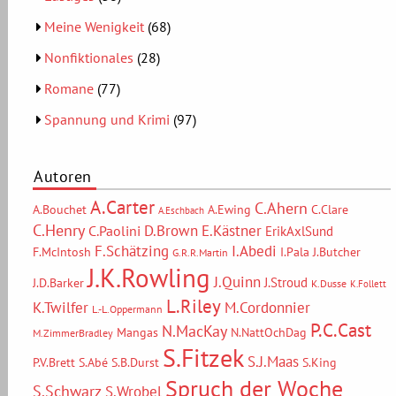
Meine Wenigkeit
(68)
Nonfiktionales
(28)
Romane
(77)
Spannung und Krimi
(97)
Autoren
A.Carter
C.Ahern
A.Bouchet
A.Ewing
C.Clare
A.Eschbach
C.Henry
D.Brown
E.Kästner
C.Paolini
ErikAxlSund
F.Schätzing
I.Abedi
F.McIntosh
I.Pala
J.Butcher
G.R.R.Martin
J.K.Rowling
J.Quinn
J.Stroud
J.D.Barker
K.Dusse
K.Follett
L.Riley
M.Cordonnier
K.Twilfer
L.-L.Oppermann
P.C.Cast
N.MacKay
Mangas
N.NattOchDag
M.ZimmerBradley
S.Fitzek
S.J.Maas
P.V.Brett
S.Abé
S.B.Durst
S.King
Spruch der Woche
S.Schwarz
S.Wrobel