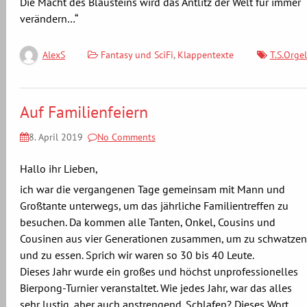
Die Macht des Blausteins wird das Antlitz der Welt für immer
verändern…“
Fantasy und SciFi
,
Klappentexte
T.S.Orgel
AlexS
Auf Familienfeiern
8. April 2019
No Comments
Hallo ihr Lieben,
ich war die vergangenen Tage gemeinsam mit Mann und
Großtante unterwegs, um das jährliche Familientreffen zu
besuchen. Da kommen alle Tanten, Onkel, Cousins und
Cousinen aus vier Generationen zusammen, um zu schwatzen
und zu essen. Sprich wir waren so 30 bis 40 Leute.
Dieses Jahr wurde ein großes und höchst unprofessionelles
Bierpong-Turnier veranstaltet. Wie jedes Jahr, war das alles
sehr lustig, aber auch anstrengend. Schlafen? Dieses Wort