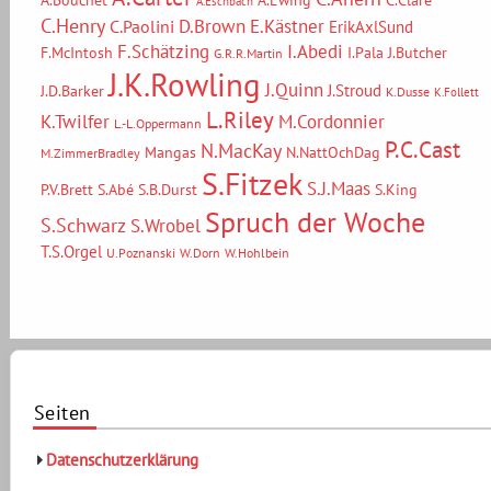
A.Bouchet
A.Ewing
C.Clare
A.Eschbach
C.Henry
D.Brown
E.Kästner
C.Paolini
ErikAxlSund
F.Schätzing
I.Abedi
F.McIntosh
I.Pala
J.Butcher
G.R.R.Martin
J.K.Rowling
J.Quinn
J.Stroud
J.D.Barker
K.Dusse
K.Follett
L.Riley
M.Cordonnier
K.Twilfer
L.-L.Oppermann
P.C.Cast
N.MacKay
Mangas
N.NattOchDag
M.ZimmerBradley
S.Fitzek
S.J.Maas
P.V.Brett
S.Abé
S.B.Durst
S.King
Spruch der Woche
S.Schwarz
S.Wrobel
T.S.Orgel
U.Poznanski
W.Dorn
W.Hohlbein
Seiten
Datenschutzerklärung