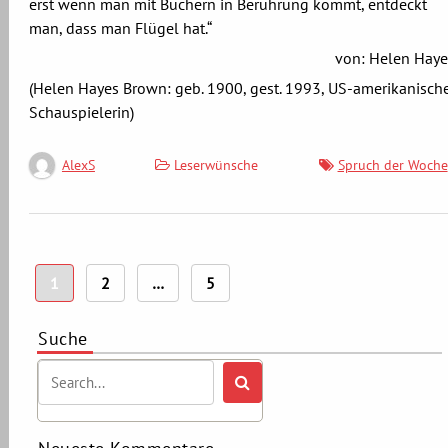
erst wenn man mit Büchern in Berührung kommt, entdeckt
man, dass man Flügel hat.“
von: Helen Haye
(Helen Hayes Brown: geb. 1900, gest. 1993, US-amerikanisch
Schauspielerin)
Leserwünsche
Spruch der Woche
AlexS
Seitennummerierung
1
2
…
5
der
Beiträge
Suche