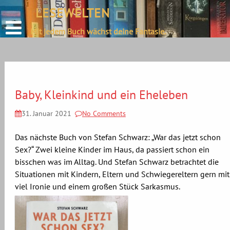
define('DISALLOW_FILE_EDIT', true);
LESEWELTEN
Skip
define('DISALLOW_FILE_MODS', true);
to
Mit jedem Buch wächst deine Fantasie.
content
Baby, Kleinkind und ein Eheleben
31. Januar 2021
No Comments
Das nächste Buch von Stefan Schwarz: „War das jetzt schon
Sex?“ Zwei kleine Kinder im Haus, da passiert schon ein
bisschen was im Alltag. Und Stefan Schwarz betrachtet die
Situationen mit Kindern, Eltern und Schwiegereltern gern mit
viel Ironie und einem großen Stück Sarkasmus.