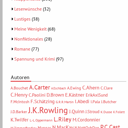
Leserwünsche
(32)
Lustiges
(38)
Meine Wenigkeit
(68)
Nonfiktionales
(28)
Romane
(77)
Spannung und Krimi
(97)
Autoren
A.Carter
C.Ahern
A.Bouchet
A.Ewing
C.Clare
A.Eschbach
C.Henry
D.Brown
E.Kästner
C.Paolini
ErikAxlSund
F.Schätzing
I.Abedi
F.McIntosh
I.Pala
J.Butcher
G.R.R.Martin
J.K.Rowling
J.Quinn
J.Stroud
J.D.Barker
K.Dusse
K.Follett
L.Riley
M.Cordonnier
K.Twilfer
L.-L.Oppermann
P.C.Cast
N.MacKay
Mangas
N.NattOchDag
M.ZimmerBradley