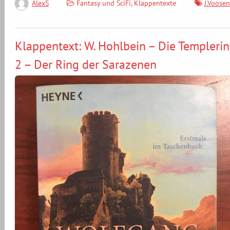
Fantasy und SciFi
,
Klappentexte
J.Voosen
AlexS
Klappentext: W. Hohlbein – Die Templerin
2 – Der Ring der Sarazenen