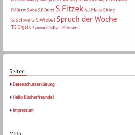
S.Fitzek
S.J.Maas
P.V.Brett
S.Abé
S.B.Durst
S.King
Spruch der Woche
S.Schwarz
S.Wrobel
T.S.Orgel
U.Poznanski
W.Dorn
W.Hohlbein
Seiten
Datenschutzerklärung
Hallo Bücherfreunde!
Impressum
Meta