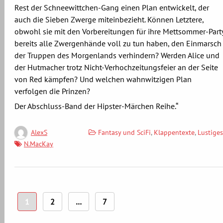
Rest der Schneewittchen-Gang einen Plan entwickelt, der
auch die Sieben Zwerge miteinbezieht. Können Letztere,
obwohl sie mit den Vorbereitungen für ihre Mettsommer-Part
bereits alle Zwergenhände voll zu tun haben, den Einmarsch
der Truppen des Morgenlands verhindern? Werden Alice und
der Hutmacher trotz Nicht-Verhochzeitungsfeier an der Seite
von Red kämpfen? Und welchen wahnwitzigen Plan
verfolgen die Prinzen?
Der Abschluss-Band der Hipster-Märchen Reihe.“
Fantasy und SciFi
,
Klappentexte
,
Lustiges
AlexS
N.MacKay
Seitennummerierung
1
2
…
7
der
Beiträge