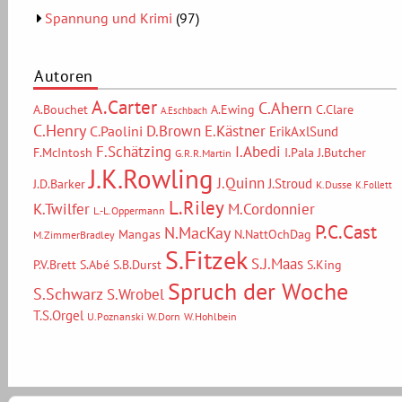
Spannung und Krimi
(97)
Autoren
A.Carter
C.Ahern
A.Bouchet
A.Ewing
C.Clare
A.Eschbach
C.Henry
D.Brown
E.Kästner
C.Paolini
ErikAxlSund
F.Schätzing
I.Abedi
F.McIntosh
I.Pala
J.Butcher
G.R.R.Martin
J.K.Rowling
J.Quinn
J.Stroud
J.D.Barker
K.Dusse
K.Follett
L.Riley
M.Cordonnier
K.Twilfer
L.-L.Oppermann
P.C.Cast
N.MacKay
Mangas
N.NattOchDag
M.ZimmerBradley
S.Fitzek
S.J.Maas
P.V.Brett
S.Abé
S.B.Durst
S.King
Spruch der Woche
S.Schwarz
S.Wrobel
T.S.Orgel
U.Poznanski
W.Dorn
W.Hohlbein