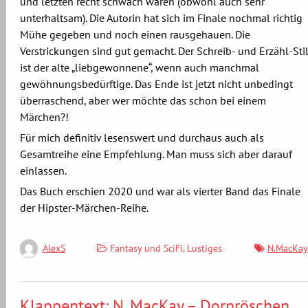
und letzten recht schwach waren (obwohl auch sehr
unterhaltsam). Die Autorin hat sich im Finale nochmal richtig
Mühe gegeben und noch einen rausgehauen. Die
Verstrickungen sind gut gemacht. Der Schreib- und Erzähl-Sti
ist der alte „liebgewonnene“, wenn auch manchmal
gewöhnungsbedürftige. Das Ende ist jetzt nicht unbedingt
überraschend, aber wer möchte das schon bei einem
Märchen?!
Für mich definitiv lesenswert und durchaus auch als
Gesamtreihe eine Empfehlung. Man muss sich aber darauf
einlassen.
Das Buch erschien 2020 und war als vierter Band das Finale
der Hipster-Märchen-Reihe.
Fantasy und SciFi
,
Lustiges
N.MacKay
AlexS
Klappentext: N. MacKay – Dornröschen