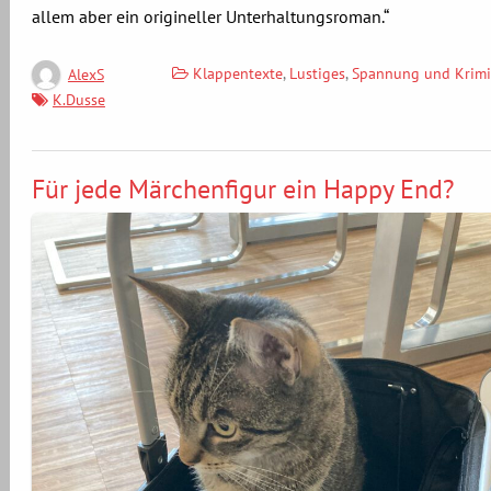
allem aber ein origineller Unterhaltungsroman.“
Klappentexte
,
Lustiges
,
Spannung und Krimi
AlexS
K.Dusse
Für jede Märchenfigur ein Happy End?