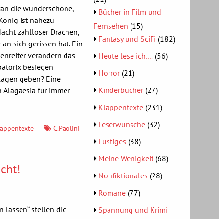
oran die wunderschöne,
Bücher in Film und
 König ist nahezu
Fernsehen
(15)
Macht zahlloser Drachen,
Fantasy und SciFi
(182)
 an sich gerissen hat. Ein
enreiter verändern das
Heute lese ich….
(56)
batorix besiegen
Horror
(21)
lagen geben? Eine
Kinderbücher
(27)
 Alagaësia für immer
Klappentexte
(231)
Leserwünsche
(32)
lappentexte
C.Paolini
Lustiges
(38)
Meine Wenigkeit
(68)
icht!
Nonfiktionales
(28)
Romane
(77)
n lassen“ stellen die
Spannung und Krimi