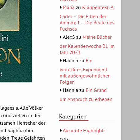
Maria
zu
Klappentext: A.
Carter – Die Erben der
Animox 1 – Die Beute des
Fuchses
AlexS
zu
Meine Bücher
der Kalenderwoche 01 im
Jahr 2023
Hannia
zu
Ein
verrücktes Experiment
mit außergewöhnlichen
Folgen
Hannia
zu
Ein Grund
um Anspruch zu erheben
lagaesia. Alle Völker
 und ziehen in den
Kategorien
usamen Herrscher des
und Saphira ihm
Absolute Highlights
den. Treue Gefährten
(21)