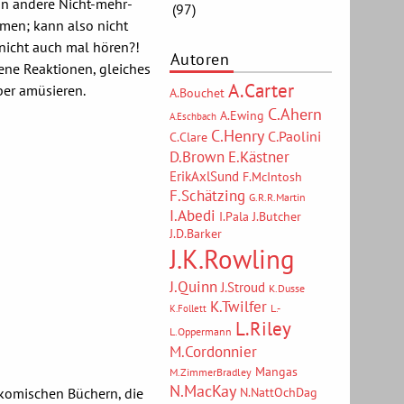
nn andere Nicht-mehr-
(97)
en; kann also nicht
nicht auch mal hören?!
Autoren
ene Reaktionen, gleiches
A.Carter
ber amüsieren.
A.Bouchet
C.Ahern
A.Ewing
A.Eschbach
C.Henry
C.Paolini
C.Clare
D.Brown
E.Kästner
ErikAxlSund
F.McIntosh
F.Schätzing
G.R.R.Martin
I.Abedi
I.Pala
J.Butcher
J.D.Barker
J.K.Rowling
J.Quinn
J.Stroud
K.Dusse
K.Twilfer
L.-
K.Follett
L.Riley
L.Oppermann
M.Cordonnier
Mangas
M.ZimmerBradley
N.MacKay
-komischen Büchern, die
N.NattOchDag