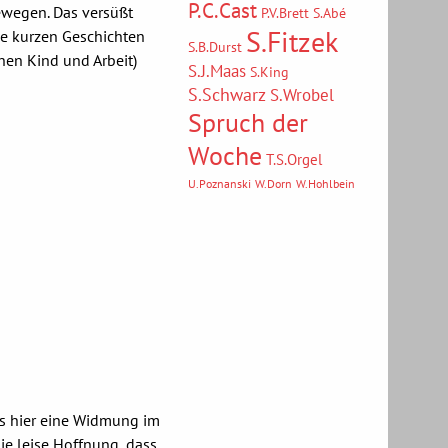
P.C.Cast
ewegen. Das versüßt
P.V.Brett
S.Abé
S.Fitzek
ie kurzen Geschichten
S.B.Durst
hen Kind und Arbeit)
S.J.Maas
S.King
S.Schwarz
S.Wrobel
Spruch der
Woche
T.S.Orgel
U.Poznanski
W.Dorn
W.Hohlbein
ss hier eine Widmung im
die leise Hoffnung, dass