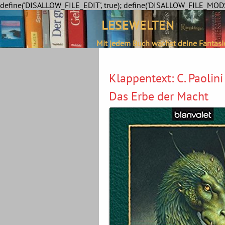
define('DISALLOW_FILE_EDIT', true); define('DISALLOW_FILE_MODS'
LESEWELTEN
Mit jedem Buch wächst deine Fantasi
Klappentext: C. Paolini
Das Erbe der Macht