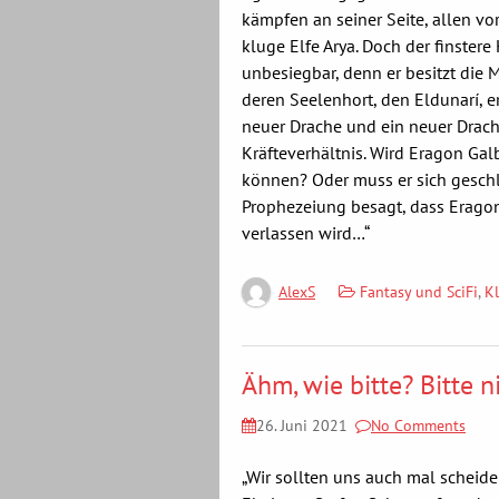
kämpfen an seiner Seite, allen v
kluge Elfe Arya. Doch der finstere
unbesiegbar, denn er besitzt die 
deren Seelenhort, den Eldunarí, er
neuer Drache und ein neuer Drach
Kräfteverhältnis. Wird Eragon Gal
können? Oder muss er sich gesch
Prophezeiung besagt, dass Eragon
verlassen wird…“
Fantasy und SciFi
,
K
AlexS
Ähm, wie bitte? Bitte n
26. Juni 2021
No Comments
„Wir sollten uns auch mal scheide