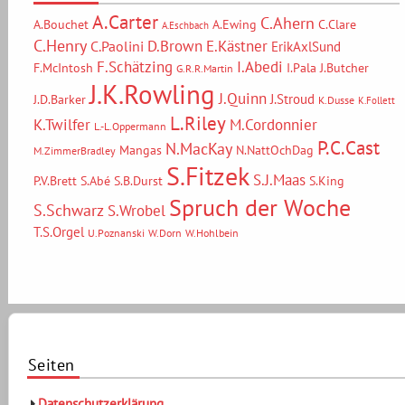
A.Carter
C.Ahern
A.Bouchet
A.Ewing
C.Clare
A.Eschbach
C.Henry
D.Brown
E.Kästner
C.Paolini
ErikAxlSund
F.Schätzing
I.Abedi
F.McIntosh
I.Pala
J.Butcher
G.R.R.Martin
J.K.Rowling
J.Quinn
J.Stroud
J.D.Barker
K.Dusse
K.Follett
L.Riley
M.Cordonnier
K.Twilfer
L.-L.Oppermann
P.C.Cast
N.MacKay
Mangas
N.NattOchDag
M.ZimmerBradley
S.Fitzek
S.J.Maas
P.V.Brett
S.Abé
S.B.Durst
S.King
Spruch der Woche
S.Schwarz
S.Wrobel
T.S.Orgel
U.Poznanski
W.Dorn
W.Hohlbein
Seiten
Datenschutzerklärung