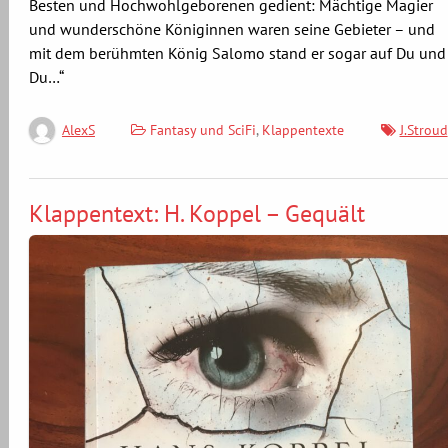
Besten und Hochwohlgeborenen gedient: Mächtige Magier
und wunderschöne Königinnen waren seine Gebieter – und
mit dem berühmten König Salomo stand er sogar auf Du und
Du…“
Fantasy und SciFi
,
Klappentexte
J.Stroud
AlexS
Klappentext: H. Koppel – Gequält