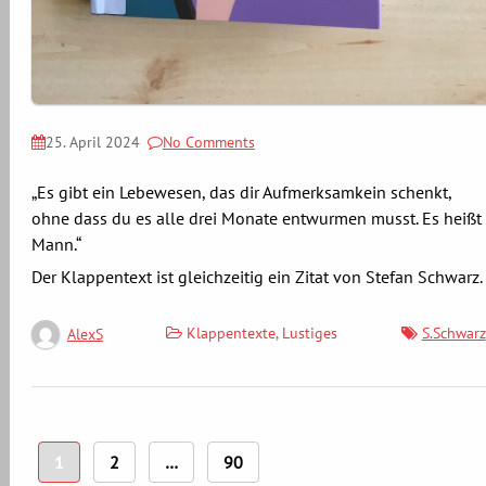
25. April 2024
No Comments
„Es gibt ein Lebewesen, das dir Aufmerksamkein schenkt,
ohne dass du es alle drei Monate entwurmen musst. Es heißt
Mann.“
Der Klappentext ist gleichzeitig ein Zitat von Stefan Schwarz.
Klappentexte
,
Lustiges
S.Schwarz
AlexS
Seitennummerierung
1
2
…
90
der