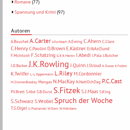
Romane
(77)
Spannung und Krimi
(97)
Autoren
A.Carter
C.Ahern
A.Bouchet
A.Ewing
C.Clare
A.Eschbach
C.Henry
D.Brown
E.Kästner
C.Paolini
ErikAxlSund
F.Schätzing
I.Abedi
F.McIntosh
I.Pala
J.Butcher
G.R.R.Martin
J.K.Rowling
J.Quinn
J.Stroud
J.D.Barker
K.Dusse
K.Follett
L.Riley
M.Cordonnier
K.Twilfer
L.-L.Oppermann
P.C.Cast
N.MacKay
Mangas
N.NattOchDag
M.ZimmerBradley
S.Fitzek
S.J.Maas
P.V.Brett
S.Abé
S.B.Durst
S.King
Spruch der Woche
S.Schwarz
S.Wrobel
T.S.Orgel
U.Poznanski
W.Dorn
W.Hohlbein