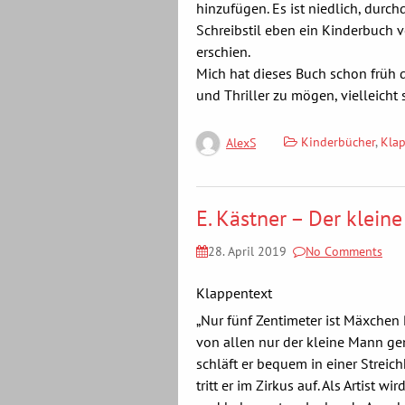
hinzufügen. Es ist niedlich, durc
Schreibstil eben ein Kinderbuch 
erschien.
Mich hat dieses Buch schon früh 
und Thriller zu mögen, vielleicht 
Kinderbücher
,
Kla
AlexS
E. Kästner – Der klein
28. April 2019
No Comments
Klappentext
„Nur fünf Zentimeter ist Mäxchen 
von allen nur der kleine Mann ge
schläft er bequem in einer Streic
tritt er im Zirkus auf. Als Artist