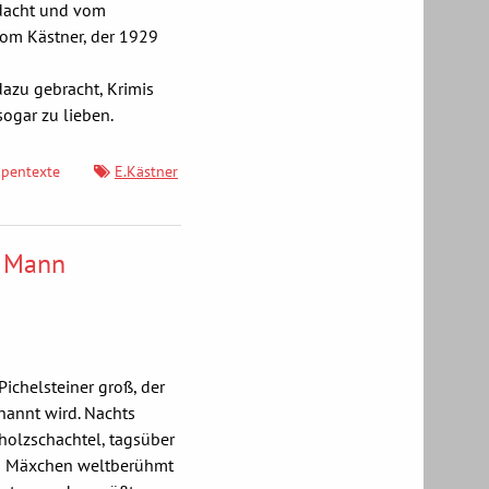
hdacht und vom
vom Kästner, der 1929
dazu gebracht, Krimis
sogar zu lieben.
ppentexte
E.Kästner
e Mann
Pichelsteiner groß, der
nannt wird. Nachts
hholzschachtel, tagsüber
 wird Mäxchen weltberühmt