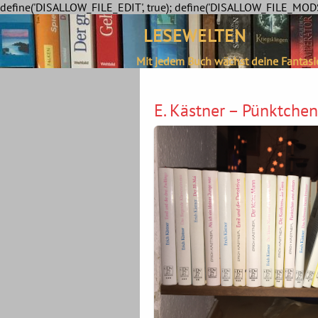
define('DISALLOW_FILE_EDIT', true); define('DISALLOW_FILE_MODS'
LESEWELTEN
Mit jedem Buch wächst deine Fantasi
E. Kästner – Pünktche