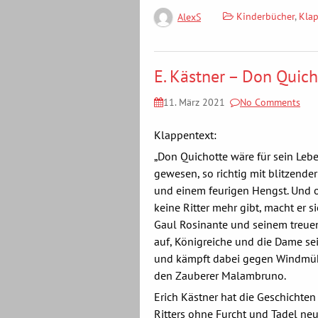
Kinderbücher
,
Kla
AlexS
E. Kästner – Don Quich
11. März 2021
No Comments
Klappentext:
„Don Quichotte wäre für sein Lebe
gewesen, so richtig mit blitzende
und einem feurigen Hengst. Und 
keine Ritter mehr gibt, macht er s
Gaul Rosinante und seinem treue
auf, Königreiche und die Dame se
und kämpft dabei gegen Windmüh
den Zauberer Malambruno.
Erich Kästner hat die Geschichten
Ritters ohne Furcht und Tadel ne