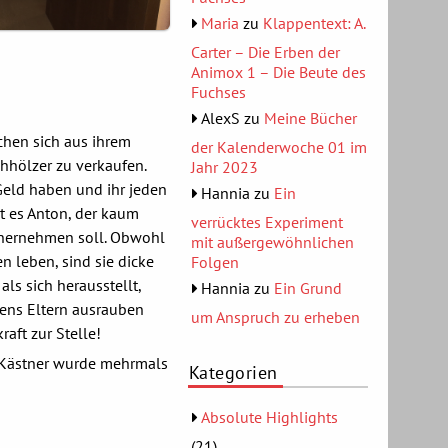
Maria
zu
Klappentext: A.
Carter – Die Erben der
Animox 1 – Die Beute des
Fuchses
AlexS
zu
Meine Bücher
chen sich aus ihrem
der Kalenderwoche 01 im
chhölzer zu verkaufen.
Jahr 2023
Geld haben und ihr jeden
Hannia
zu
Ein
t es Anton, der kaum
verrücktes Experiment
 hernehmen soll. Obwohl
mit außergewöhnlichen
n leben, sind sie dicke
Folgen
als sich herausstellt,
Hannia
zu
Ein Grund
ens Eltern ausrauben
um Anspruch zu erheben
raft zur Stelle!
 Kästner wurde mehrmals
Kategorien
Absolute Highlights
(21)