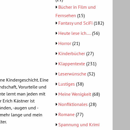
Bücher in Film und
Fernsehen
(15)
Fantasy und SciFi
(182)
Heute lese ich….
(56)
Horror
(21)
Kinderbücher
(27)
Klappentexte
(231)
Leserwünsche
(32)
eine Kindergeschicht. Eine
Lustiges
(38)
dschaft, Vorurteile und
hte lernt man jeden mit
Meine Wenigkeit
(68)
 Erich Kästner ist
Nonfiktionales
(28)
änden, -augen und -
Romane
(77)
t mehr lange und mein
ter.
Spannung und Krimi