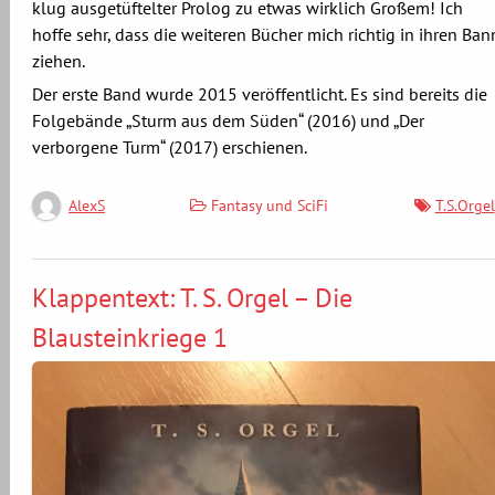
klug ausgetüftelter Prolog zu etwas wirklich Großem! Ich
hoffe sehr, dass die weiteren Bücher mich richtig in ihren Ban
ziehen.
Der erste Band wurde 2015 veröffentlicht. Es sind bereits die
Folgebände „Sturm aus dem Süden“ (2016) und „Der
verborgene Turm“ (2017) erschienen.
Fantasy und SciFi
T.S.Orgel
AlexS
Klappentext: T. S. Orgel – Die
Blausteinkriege 1