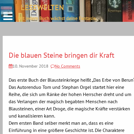
define('DISALLOW_FILE_EDIT', true);
LESEWELTEN
Skip
define('DISALLOW_FILE_MODS', true);
to
Mit jedem Buch wächst deine Fantasie.
content
Die blauen Steine bringen dir Kraft
10. November 2018
No Comments
Das erste Buch der Blausteinkriege heißt „Das Erbe von Berun“
Das Autorenduo Tom und Stephan Orgel startet hier eine
Reihe, die sich um Ränke der hohen Herrscher dreht und um
das Verlangen der magisch begabten Menschen nach
Blausteinen, einer Art Droge, die magische Kräfte verstärken
und kanalisieren kann.
Dem ersten Band selber merkt man an, dass es eine
Einführung in eine größere Geschichte ist. Die Charaktere