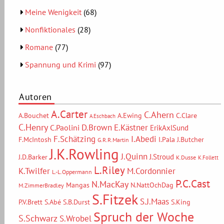
Meine Wenigkeit
(68)
Nonfiktionales
(28)
Romane
(77)
Spannung und Krimi
(97)
Autoren
A.Carter
C.Ahern
A.Bouchet
A.Ewing
C.Clare
A.Eschbach
C.Henry
D.Brown
E.Kästner
C.Paolini
ErikAxlSund
F.Schätzing
I.Abedi
F.McIntosh
I.Pala
J.Butcher
G.R.R.Martin
J.K.Rowling
J.Quinn
J.Stroud
J.D.Barker
K.Dusse
K.Follett
L.Riley
M.Cordonnier
K.Twilfer
L.-L.Oppermann
P.C.Cast
N.MacKay
Mangas
N.NattOchDag
M.ZimmerBradley
S.Fitzek
S.J.Maas
P.V.Brett
S.Abé
S.B.Durst
S.King
Spruch der Woche
S.Schwarz
S.Wrobel