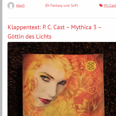
Fantasy und SciFi
P.C.Cast
AlexS
Klappentext: P. C. Cast – Mythica 3 –
Göttin des Lichts