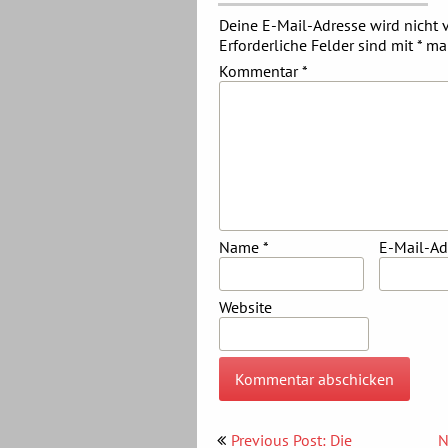
Deine E-Mail-Adresse wird nicht v
Erforderliche Felder sind mit
*
mar
Kommentar
*
Name
*
E-Mail-A
Website
Beitragsnavigation
Previous Post: Die
N