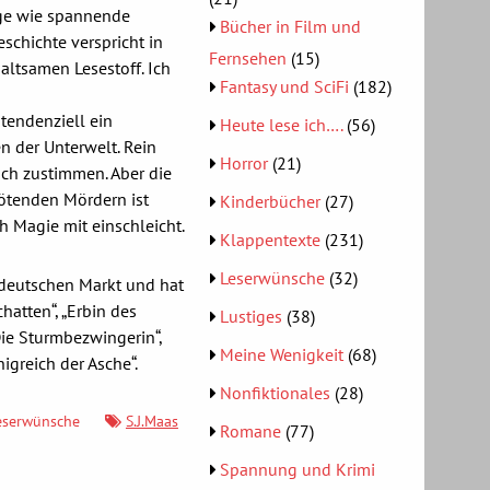
ige wie spannende
Bücher in Film und
schichte verspricht in
Fernsehen
(15)
altsamen Lesestoff. Ich
Fantasy und SciFi
(182)
 tendenziell ein
Heute lese ich….
(56)
n der Unterwelt. Rein
Horror
(21)
ch zustimmen. Aber die
tötenden Mördern ist
Kinderbücher
(27)
 Magie mit einschleicht.
Klappentexte
(231)
Leserwünsche
(32)
deutschen Markt und hat
hatten“, „Erbin des
Lustiges
(38)
„Die Sturmbezwingerin“,
Meine Wenigkeit
(68)
igreich der Asche“.
Nonfiktionales
(28)
eserwünsche
S.J.Maas
Romane
(77)
Spannung und Krimi