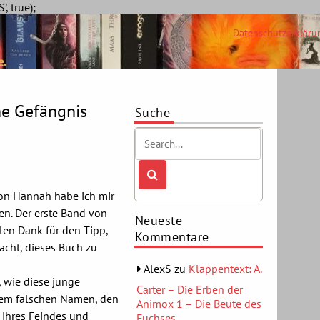
Skip
, true);
to
Datenschutzerkläru
content
e.
ne Gefängnis
Suche
on Hannah habe ich mir
n. Der erste Band von
Neueste
elen Dank für den Tipp,
Kommentare
acht, dieses Buch zu
AlexS
zu
Klappentext: A.
, wie diese junge
Carter – Die Erben der
einem falschen Namen, den
Animox 1 – Die Beute des
s ihres Feindes und
Fuchses