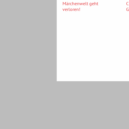
Märchenwelt geht
C
verloren!
G