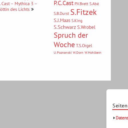
P.C.Cast
. Cast – Mythica 3 –
P.V.Brett
S.Abé
öttin des Lichts
S.Fitzek
S.B.Durst
S.J.Maas
S.King
S.Schwarz
S.Wrobel
Spruch der
Woche
T.S.Orgel
U.Poznanski
W.Dorn
W.Hohlbein
Seiten
Datens