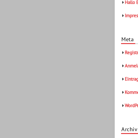
Hallo 
Impre
Meta
Regist
Anmel
Eintra
Komme
WordPr
Archiv