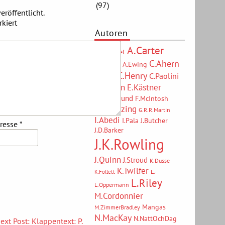
(97)
eröffentlicht.
kiert
Autoren
A.Carter
A.Bouchet
C.Ahern
A.Ewing
A.Eschbach
C.Henry
C.Paolini
C.Clare
D.Brown
E.Kästner
ErikAxlSund
F.McIntosh
F.Schätzing
G.R.R.Martin
I.Abedi
I.Pala
J.Butcher
dresse
*
J.D.Barker
J.K.Rowling
J.Quinn
J.Stroud
K.Dusse
K.Twilfer
L.-
K.Follett
L.Riley
L.Oppermann
M.Cordonnier
Mangas
M.ZimmerBradley
N.MacKay
N.NattOchDag
ext Post: Klappentext: P.