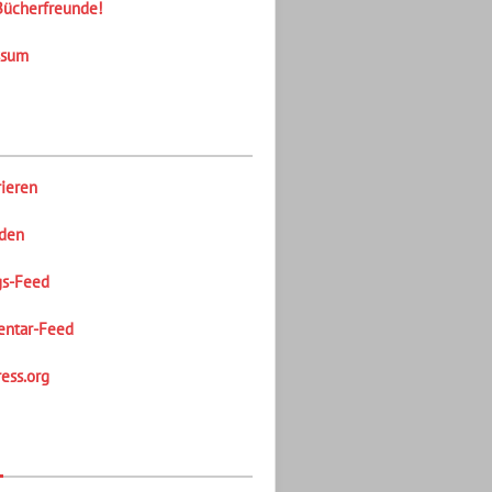
Bücherfreunde!
ssum
rieren
den
gs-Feed
ntar-Feed
ess.org