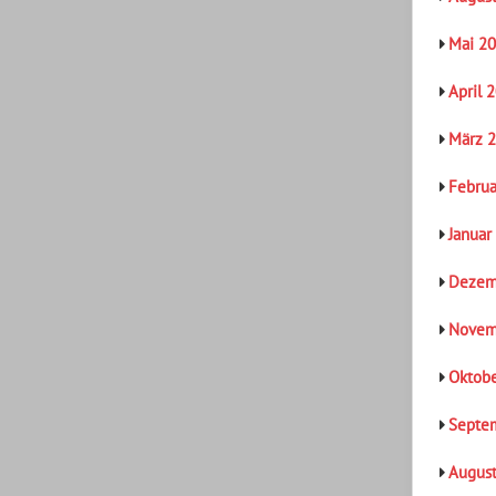
Mai 2
April 
März 
Februa
Januar
Dezem
Novem
Oktob
Septe
Augus