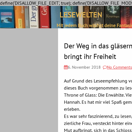
define('DISALLOW_FILE_EDIT', true); define('DISALLOW_FILE_MODS'
LESEWELTEN
Mit jedem Buch wächst deine Fantasi
Der Weg in das gläser
bringt ihr Freiheit
6. November 2018
No Comments
Auf Grund des Leseempfehlung v
dieses Buch vorgenommen zu lese
Throne of Glass: Die Erwählte. Vi
Hannah. Es hat mir viel Spaß gem
erleben.
Es war sehr faszinierend, zu lesen
zierliche Frau, versteckt hinter 
Mut aufbringt, sich in das Schlos