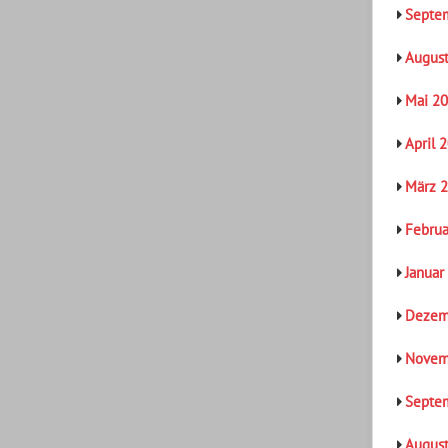
Septe
Augus
Mai 2
April 
März 
Februa
Januar
Dezem
Novem
Septe
Augus