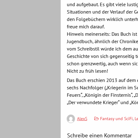
und aufgebaut. Es gibt viele lust
Situationen und der Verlauf der Ge
den Folgebüchern wirklich unterh
freue mich darauf.
Hinweis meinerseits: Das Buch ist
Jugendbuch, ähnlich der Chronike
vom Schreibstil würde ich dem au
Geschichte von sich gegenseitig 
schon grenzwertig, auch wenn sich
Nicht zu früh lesen!
Das Buch erschien 2013 auf dem 
sechs Nachfolger („Kriegerin im Sc
Feuers“, „Königin der Finsternis“, 
„Der verwundete Krieger“ und „Kön
Fantasy und SciFi
,
L
AlexS
Schreibe einen Kommentar