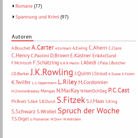
Romane
(77)
Spannung und Krimi
(97)
Autoren
A.Carter
C.Ahern
A.Bouchet
A.Ewing
C.Clare
A.Eschbach
C.Henry
D.Brown
E.Kästner
C.Paolini
ErikAxlSund
F.Schätzing
I.Abedi
F.McIntosh
I.Pala
J.Butcher
G.R.R.Martin
J.K.Rowling
J.Quinn
J.Stroud
J.D.Barker
K.Dusse
K.Follett
L.Riley
M.Cordonnier
K.Twilfer
L.-L.Oppermann
P.C.Cast
N.MacKay
Mangas
N.NattOchDag
M.ZimmerBradley
S.Fitzek
S.J.Maas
P.V.Brett
S.Abé
S.B.Durst
S.King
Spruch der Woche
S.Schwarz
S.Wrobel
T.S.Orgel
U.Poznanski
W.Dorn
W.Hohlbein