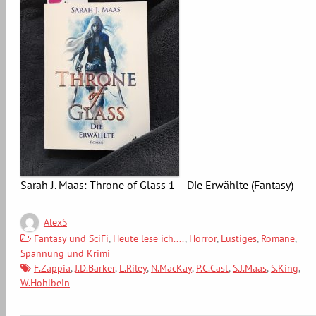
Sarah J. Maas: Throne of Glass 1 – Die Erwählte (Fantasy)
AlexS
Fantasy und SciFi
,
Heute lese ich....
,
Horror
,
Lustiges
,
Romane
,
Spannung und Krimi
F.Zappia
,
J.D.Barker
,
L.Riley
,
N.MacKay
,
P.C.Cast
,
S.J.Maas
,
S.King
,
W.Hohlbein