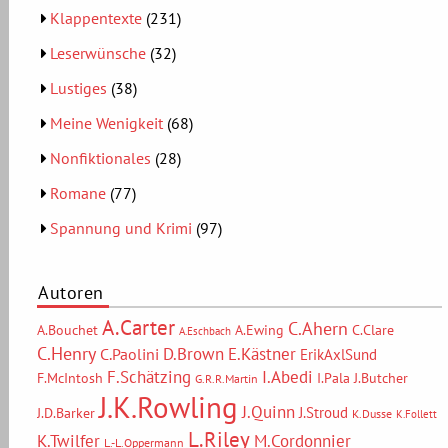
Klappentexte
(231)
Leserwünsche
(32)
Lustiges
(38)
Meine Wenigkeit
(68)
Nonfiktionales
(28)
Romane
(77)
Spannung und Krimi
(97)
Autoren
A.Carter
C.Ahern
A.Bouchet
A.Ewing
C.Clare
A.Eschbach
C.Henry
D.Brown
E.Kästner
C.Paolini
ErikAxlSund
F.Schätzing
I.Abedi
F.McIntosh
I.Pala
J.Butcher
G.R.R.Martin
J.K.Rowling
J.Quinn
J.Stroud
J.D.Barker
K.Dusse
K.Follett
L.Riley
M.Cordonnier
K.Twilfer
L.-L.Oppermann