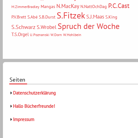
P.C.Cast
N.MacKay
Mangas
N.NattOchDag
M.ZimmerBradley
S.Fitzek
S.J.Maas
P.V.Brett
S.Abé
S.B.Durst
S.King
Spruch der Woche
S.Schwarz
S.Wrobel
T.S.Orgel
U.Poznanski
W.Dorn
W.Hohlbein
Seiten
Datenschutzerklärung
Hallo Bücherfreunde!
Impressum