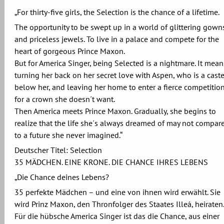
„For thirty-five girls, the Selection is the chance of a lifetime.
The opportunity to be swept up in a world of glittering gown
and priceless jewels. To live in a palace and compete for the
heart of gorgeous Prince Maxon.
But for America Singer, being Selected is a nightmare. It mean
turning her back on her secret love with Aspen, who is a cast
below her, and leaving her home to enter a fierce competitio
for a crown she doesn´t want.
Then America meets Prince Maxon. Gradually, she begins to
realize that the life she´s always dreamed of may not compar
to a future she never imagined.“
Deutscher Titel: Selection
35 MÄDCHEN. EINE KRONE. DIE CHANCE IHRES LEBENS
„Die Chance deines Lebens?
35 perfekte Mädchen – und eine von ihnen wird erwählt. Sie
wird Prinz Maxon, den Thronfolger des Staates Illeá, heiraten.
Für die hübsche America Singer ist das die Chance, aus einer