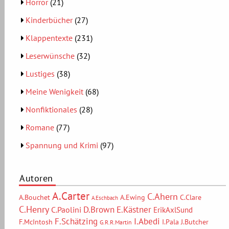
Horror
(21)
Kinderbücher
(27)
Klappentexte
(231)
Leserwünsche
(32)
Lustiges
(38)
Meine Wenigkeit
(68)
Nonfiktionales
(28)
Romane
(77)
Spannung und Krimi
(97)
Autoren
A.Carter
C.Ahern
A.Bouchet
A.Ewing
C.Clare
A.Eschbach
C.Henry
D.Brown
E.Kästner
C.Paolini
ErikAxlSund
F.Schätzing
I.Abedi
F.McIntosh
I.Pala
J.Butcher
G.R.R.Martin