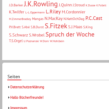
J.K.Rowling
J.Quinn
J.Stroud
J.D.Barker
K.Dusse
K.Follett
L.Riley
M.Cordonnier
K.Twilfer
L.-L.Oppermann
P.C.Cast
N.MacKay
Mangas
N.NattOchDag
M.ZimmerBradley
S.Fitzek
S.J.Maas
P.V.Brett
S.Abé
S.B.Durst
S.King
Spruch der Woche
S.Schwarz
S.Wrobel
T.S.Orgel
U.Poznanski
W.Dorn
W.Hohlbein
Seiten
Datenschutzerklärung
Hallo Bücherfreunde!
Impressum