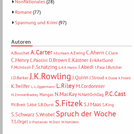
Nonfiktionales
(28)
Romane
(77)
Spannung und Krimi
(97)
Autoren
A.Carter
C.Ahern
A.Bouchet
A.Ewing
C.Clare
A.Eschbach
C.Henry
D.Brown
E.Kästner
C.Paolini
ErikAxlSund
F.Schätzing
I.Abedi
F.McIntosh
I.Pala
J.Butcher
G.R.R.Martin
J.K.Rowling
J.Quinn
J.Stroud
J.D.Barker
K.Dusse
K.Follett
L.Riley
M.Cordonnier
K.Twilfer
L.-L.Oppermann
P.C.Cast
N.MacKay
Mangas
N.NattOchDag
M.ZimmerBradley
S.Fitzek
S.J.Maas
P.V.Brett
S.Abé
S.B.Durst
S.King
Spruch der Woche
S.Schwarz
S.Wrobel
T.S.Orgel
U.Poznanski
W.Dorn
W.Hohlbein