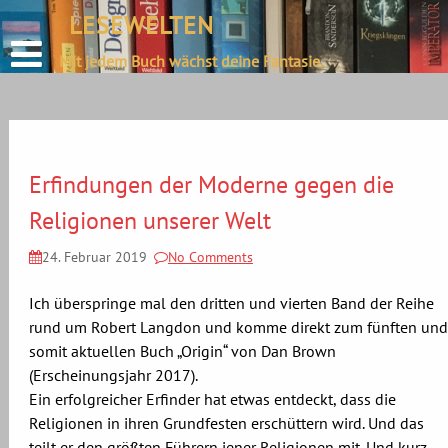
define('DISALLOW_FILE_EDIT', true);
LESEWELTEN
Skip
define('DISALLOW_FILE_MODS', true);
to
Mit jedem Buch wächst deine Fantasie.
content
Erfindungen der Moderne gegen die
Religionen unserer Welt
24. Februar 2019
No Comments
Ich überspringe mal den dritten und vierten Band der Reihe
rund um Robert Langdon und komme direkt zum fünften und
somit aktuellen Buch „Origin“ von Dan Brown
(Erscheinungsjahr 2017).
Ein erfolgreicher Erfinder hat etwas entdeckt, dass die
Religionen in ihren Grundfesten erschüttern wird. Und das
teilt er den größten Führern jener Religionen mit. Und kurz