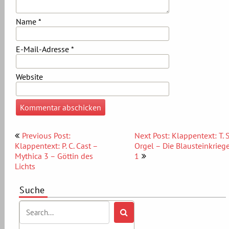
Name
*
E-Mail-Adresse
*
Website
Beitragsnavigation
Previous Post:
Next Post: Klappentext: T. S
Klappentext: P. C. Cast –
Orgel – Die Blausteinkrieg
Mythica 3 – Göttin des
1
Lichts
Suche