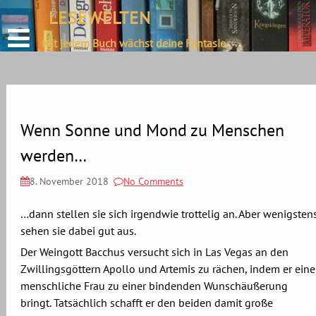
define('DISALLOW_FILE_EDIT', true);
LESEWELTEN
Skip
define('DISALLOW_FILE_MODS', true);
to
Mit jedem Buch wächst deine Fantasie.
content
Wenn Sonne und Mond zu Menschen
werden…
8. November 2018
No Comments
…dann stellen sie sich irgendwie trottelig an. Aber wenigsten
sehen sie dabei gut aus.
Der Weingott Bacchus versucht sich in Las Vegas an den
Zwillingsgöttern Apollo und Artemis zu rächen, indem er eine
menschliche Frau zu einer bindenden Wunschäußerung
bringt. Tatsächlich schafft er den beiden damit große