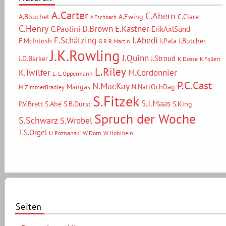
A.Carter
C.Ahern
A.Bouchet
A.Ewing
C.Clare
A.Eschbach
C.Henry
D.Brown
E.Kästner
C.Paolini
ErikAxlSund
F.Schätzing
I.Abedi
F.McIntosh
I.Pala
J.Butcher
G.R.R.Martin
J.K.Rowling
J.Quinn
J.Stroud
J.D.Barker
K.Dusse
K.Follett
L.Riley
M.Cordonnier
K.Twilfer
L.-L.Oppermann
P.C.Cast
N.MacKay
Mangas
N.NattOchDag
M.ZimmerBradley
S.Fitzek
S.J.Maas
P.V.Brett
S.Abé
S.B.Durst
S.King
Spruch der Woche
S.Schwarz
S.Wrobel
T.S.Orgel
U.Poznanski
W.Dorn
W.Hohlbein
Seiten