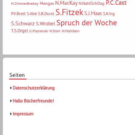
P.C.Cast
N.MacKay
Mangas
N.NattOchDag
M.ZimmerBradley
S.Fitzek
S.J.Maas
P.V.Brett
S.Abé
S.B.Durst
S.King
Spruch der Woche
S.Schwarz
S.Wrobel
T.S.Orgel
U.Poznanski
W.Dorn
W.Hohlbein
Seiten
Datenschutzerklärung
Hallo Bücherfreunde!
Impressum