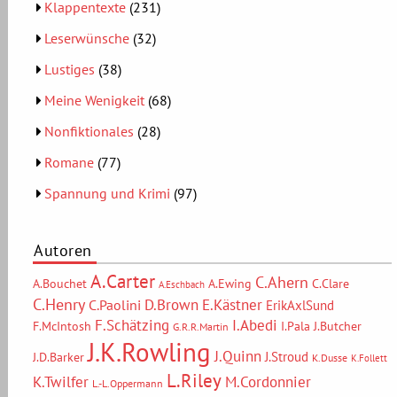
Klappentexte
(231)
Leserwünsche
(32)
Lustiges
(38)
Meine Wenigkeit
(68)
Nonfiktionales
(28)
Romane
(77)
Spannung und Krimi
(97)
Autoren
A.Carter
C.Ahern
A.Bouchet
A.Ewing
C.Clare
A.Eschbach
C.Henry
D.Brown
E.Kästner
C.Paolini
ErikAxlSund
F.Schätzing
I.Abedi
F.McIntosh
I.Pala
J.Butcher
G.R.R.Martin
J.K.Rowling
J.Quinn
J.Stroud
J.D.Barker
K.Dusse
K.Follett
L.Riley
M.Cordonnier
K.Twilfer
L.-L.Oppermann