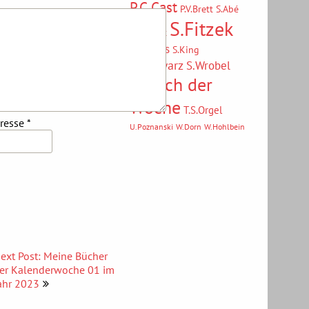
P.C.Cast
P.V.Brett
S.Abé
S.Fitzek
S.B.Durst
S.J.Maas
S.King
S.Schwarz
S.Wrobel
Spruch der
Woche
T.S.Orgel
dresse
*
U.Poznanski
W.Dorn
W.Hohlbein
ext Post: Meine Bücher
er Kalenderwoche 01 im
ahr 2023