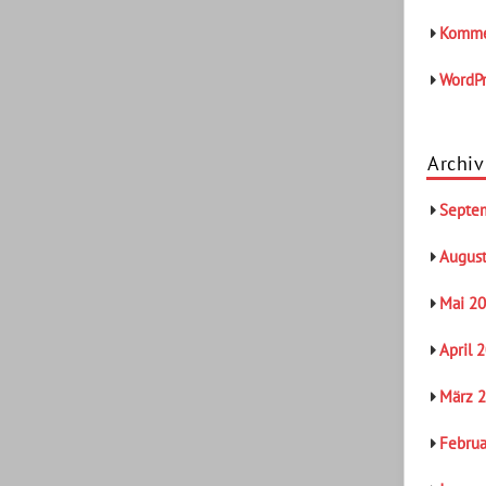
Komme
WordPr
Archiv
Septe
Augus
Mai 2
April 
März 
Februa