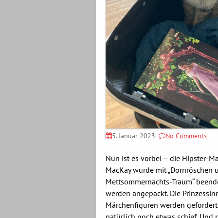
5. Januar 2023
No Comments
Nun ist es vorbei – die Hipster-
MacKay wurde mit „Dornröschen 
Mettsommernachts-Traum“ beende
werden angepackt. Die Prinzessin
Märchenfiguren werden gefordert
natürlich noch etwas schief. Und