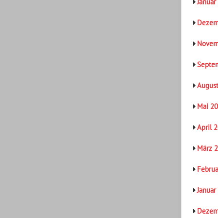
Januar
Dezem
Novem
Septe
Augus
Mai 2
April 
März 
Februa
Januar
Dezem