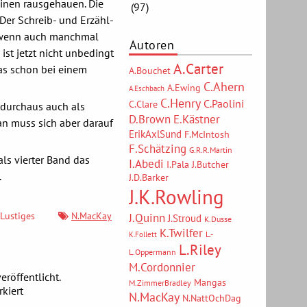
inen rausgehauen. Die
(97)
Der Schreib- und Erzähl-
“, wenn auch manchmal
Autoren
st jetzt nicht unbedingt
A.Carter
as schon bei einem
A.Bouchet
C.Ahern
A.Ewing
A.Eschbach
C.Henry
C.Paolini
C.Clare
 durchaus auch als
D.Brown
E.Kästner
n muss sich aber darauf
ErikAxlSund
F.McIntosh
F.Schätzing
G.R.R.Martin
ls vierter Band das
I.Abedi
I.Pala
J.Butcher
.
J.D.Barker
J.K.Rowling
J.Quinn
Lustiges
N.MacKay
J.Stroud
K.Dusse
K.Twilfer
L.-
K.Follett
L.Riley
L.Oppermann
M.Cordonnier
eröffentlicht.
Mangas
M.ZimmerBradley
kiert
N.MacKay
N.NattOchDag