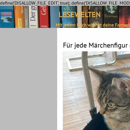
define('DISALLOW_FILE_EDIT', true); define('DISALLOW_FILE_MODS'
LESEWELTEN
Mit jedem Buch wächst deine Fantasi
Für jede Märchenfigur