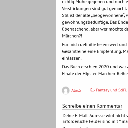
richtig Mühe gegeben und noch e
Verstrickungen sind gut gemacht. 
Stil ist der alte „liebgewonnene
gewöhnungsbedürftige. Das Ende i
überraschend, aber wer möchte d
Märchen?!
Für mich definitiv lesenswert und
Gesamtreihe eine Empfehlung. Ma
einlassen.
Das Buch erschien 2020 und war a
Finale der Hipster-Märchen-Reihe
Fantasy und SciFi
,
AlexS
Schreibe einen Kommentar
Deine E-Mail-Adresse wird nicht v
Erforderliche Felder sind mit
*
mar