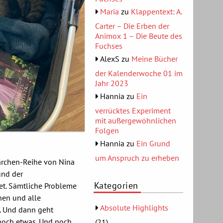
Maria
zu
Klappentext: A.
Carter – Die Erben der
Animox 1 – Die Beute des
Fuchses
AlexS
zu
Meine Bücher
der Kalenderwoche 01 im
Jahr 2023
Hannia
zu
Ein
verrücktes Experiment
mit außergewöhnlichen
Folgen
Hannia
zu
Ein Grund
um Anspruch zu erheben
Märchen-Reihe von Nina
und der
Kategorien
t. Sämtliche Probleme
nen und alle
Absolute Highlights
. Und dann geht
 noch etwas. Und noch…
(21)