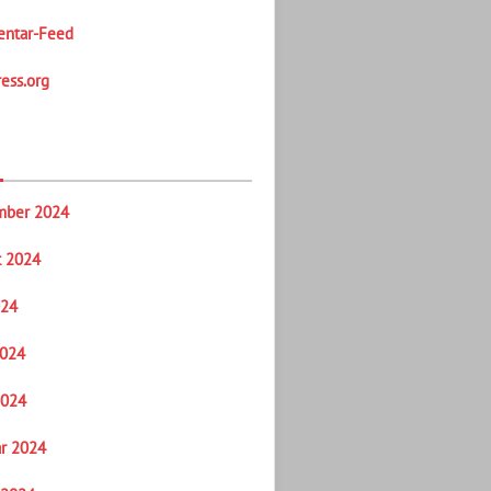
ntar-Feed
ess.org
mber 2024
t 2024
024
2024
2024
r 2024