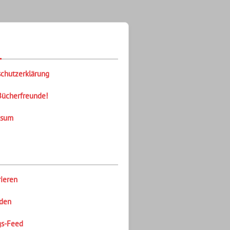
chutzerklärung
Bücherfreunde!
ssum
rieren
den
gs-Feed