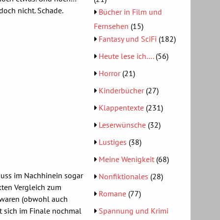
doch nicht. Schade.
Bücher in Film und
Fernsehen
(15)
Fantasy und SciFi
(182)
Heute lese ich….
(56)
Horror
(21)
Kinderbücher
(27)
Klappentexte
(231)
Leserwünsche
(32)
Lustiges
(38)
Meine Wenigkeit
(68)
 muss im Nachhinein sogar
Nonfiktionales
(28)
kten Vergleich zum
Romane
(77)
h waren (obwohl auch
at sich im Finale nochmal
Spannung und Krimi