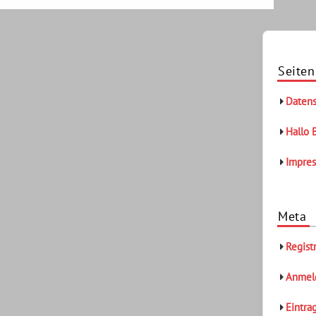
Seiten
Datens
Hallo 
Impre
Meta
Regist
Anmel
Eintra