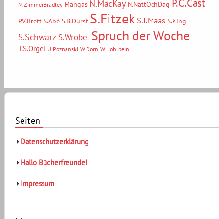
P.C.Cast
N.MacKay
Mangas
N.NattOchDag
M.ZimmerBradley
S.Fitzek
S.J.Maas
P.V.Brett
S.Abé
S.B.Durst
S.King
Spruch der Woche
S.Schwarz
S.Wrobel
T.S.Orgel
U.Poznanski
W.Dorn
W.Hohlbein
Seiten
Datenschutzerklärung
Hallo Bücherfreunde!
Impressum