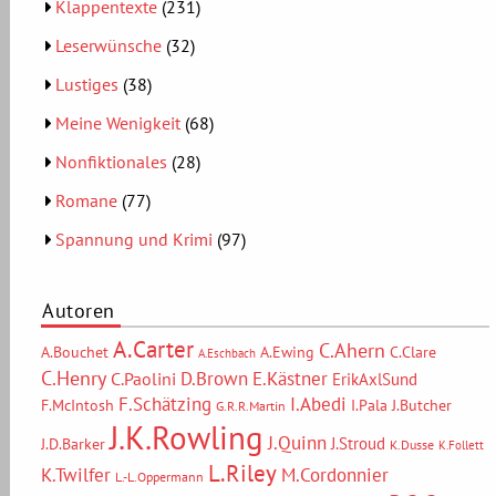
Klappentexte
(231)
Leserwünsche
(32)
Lustiges
(38)
Meine Wenigkeit
(68)
Nonfiktionales
(28)
Romane
(77)
Spannung und Krimi
(97)
Autoren
A.Carter
C.Ahern
A.Bouchet
A.Ewing
C.Clare
A.Eschbach
C.Henry
D.Brown
E.Kästner
C.Paolini
ErikAxlSund
F.Schätzing
I.Abedi
F.McIntosh
I.Pala
J.Butcher
G.R.R.Martin
J.K.Rowling
J.Quinn
J.Stroud
J.D.Barker
K.Dusse
K.Follett
L.Riley
M.Cordonnier
K.Twilfer
L.-L.Oppermann