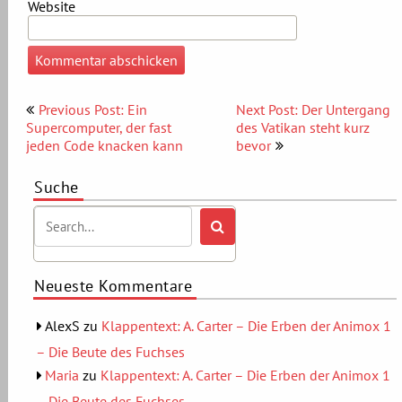
Website
Beitragsnavigation
Previous Post: Ein
Next Post: Der Untergang
Supercomputer, der fast
des Vatikan steht kurz
jeden Code knacken kann
bevor
Suche
Neueste Kommentare
AlexS
zu
Klappentext: A. Carter – Die Erben der Animox 1
– Die Beute des Fuchses
Maria
zu
Klappentext: A. Carter – Die Erben der Animox 1
– Die Beute des Fuchses