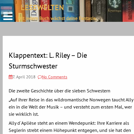
define('DISALLOW_FILE_EDIT', true);
LESEWELTEN
Skip
define('DISALLOW_FILE_MODS', true);
to
Mit jedem Buch wächst deine Fantasie.
content
Klappentext: L. Riley – Die
Sturmschwester
7. April 2018
No Comments
Die zweite Geschichte über die sieben Schwestern
„Auf ihrer Reise in das wildromantische Norwegen taucht Ally
ein in die Welt der Musik – und versteht zum ersten Mal, wer
sie wirklich ist.
Ally d´Aplièse steht an einem Wendepunkt: Ihre Karriere als
Seglerin strebt einem Höhepunkt entgegen, und sie hat den