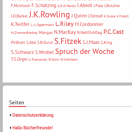
F.Schätzing
I.Abedi
F.McIntosh
I.Pala
J.Butcher
G.R.R.Martin
J.K.Rowling
J.Quinn
J.Stroud
J.D.Barker
K.Dusse
K.Follett
L.Riley
M.Cordonnier
K.Twilfer
L.-L.Oppermann
P.C.Cast
N.MacKay
Mangas
N.NattOchDag
M.ZimmerBradley
S.Fitzek
S.J.Maas
P.V.Brett
S.Abé
S.B.Durst
S.King
Spruch der Woche
S.Schwarz
S.Wrobel
T.S.Orgel
U.Poznanski
W.Dorn
W.Hohlbein
Seiten
Datenschutzerklärung
Hallo Bücherfreunde!