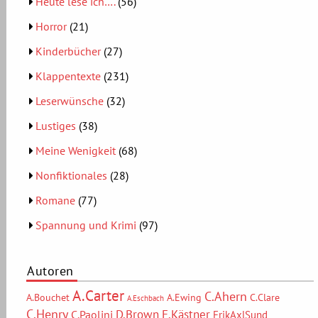
Heute lese ich….
(56)
Horror
(21)
Kinderbücher
(27)
Klappentexte
(231)
Leserwünsche
(32)
Lustiges
(38)
Meine Wenigkeit
(68)
Nonfiktionales
(28)
Romane
(77)
Spannung und Krimi
(97)
Autoren
A.Carter
C.Ahern
A.Bouchet
A.Ewing
C.Clare
A.Eschbach
C.Henry
D.Brown
E.Kästner
C.Paolini
ErikAxlSund