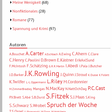
Meine Wenigkeit
(68)
Nonfiktionales
(28)
Romane
(77)
Spannung und Krimi
(97)
Autoren
A.Carter
C.Ahern
A.Bouchet
A.Ewing
C.Clare
A.Eschbach
C.Henry
D.Brown
E.Kästner
C.Paolini
ErikAxlSund
F.Schätzing
I.Abedi
F.McIntosh
I.Pala
J.Butcher
G.R.R.Martin
J.K.Rowling
J.Quinn
J.Stroud
J.D.Barker
K.Dusse
K.Follett
L.Riley
M.Cordonnier
K.Twilfer
L.-L.Oppermann
P.C.Cast
N.MacKay
Mangas
N.NattOchDag
M.ZimmerBradley
S.Fitzek
S.J.Maas
P.V.Brett
S.Abé
S.B.Durst
S.King
Spruch der Woche
S.Schwarz
S.Wrobel
T.S.Orgel
U.Poznanski
W.Dorn
W.Hohlbein