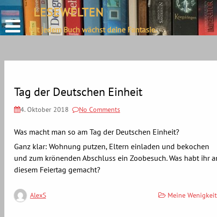
define('DISALLOW_FILE_EDIT', true);
LESEWELTEN
Skip
define('DISALLOW_FILE_MODS', true);
to
Mit jedem Buch wächst deine Fantasie.
content
Tag der Deutschen Einheit
4. Oktober 2018
No Comments
Was macht man so am Tag der Deutschen Einheit?
Ganz klar: Wohnung putzen, Eltern einladen und bekochen
und zum krönenden Abschluss ein Zoobesuch. Was habt ihr a
diesem Feiertag gemacht?
Meine Wenigkeit
AlexS