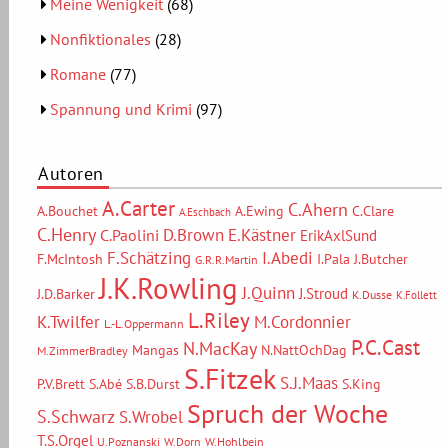
Meine Wenigkeit
(68)
Nonfiktionales
(28)
Romane
(77)
Spannung und Krimi
(97)
Autoren
A.Carter
C.Ahern
A.Bouchet
A.Ewing
C.Clare
A.Eschbach
C.Henry
D.Brown
E.Kästner
C.Paolini
ErikAxlSund
F.Schätzing
I.Abedi
F.McIntosh
I.Pala
J.Butcher
G.R.R.Martin
J.K.Rowling
J.Quinn
J.Stroud
J.D.Barker
K.Dusse
K.Follett
L.Riley
M.Cordonnier
K.Twilfer
L.-L.Oppermann
P.C.Cast
N.MacKay
Mangas
N.NattOchDag
M.ZimmerBradley
S.Fitzek
S.J.Maas
P.V.Brett
S.Abé
S.B.Durst
S.King
Spruch der Woche
S.Schwarz
S.Wrobel
T.S.Orgel
U.Poznanski
W.Dorn
W.Hohlbein