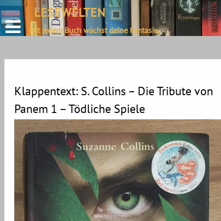
define('DISALLOW_FILE_EDIT', true);
LESEWELTEN
Skip
define('DISALLOW_FILE_MODS', true);
to
Mit jedem Buch wächst deine Fantasie.
content
Klappentext: S. Collins – Die Tribute von
Panem 1 – Tödliche Spiele