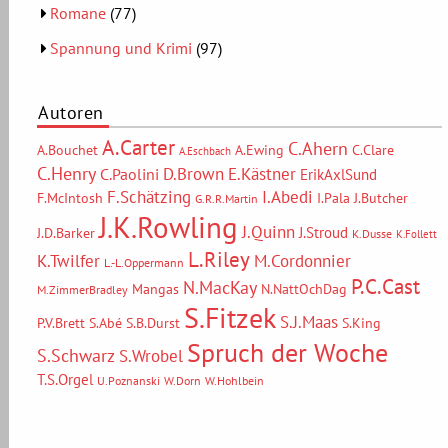
Romane
(77)
Spannung und Krimi
(97)
Autoren
A.Carter
C.Ahern
A.Bouchet
A.Ewing
C.Clare
A.Eschbach
C.Henry
D.Brown
E.Kästner
C.Paolini
ErikAxlSund
F.Schätzing
I.Abedi
F.McIntosh
I.Pala
J.Butcher
G.R.R.Martin
J.K.Rowling
J.Quinn
J.Stroud
J.D.Barker
K.Dusse
K.Follett
L.Riley
M.Cordonnier
K.Twilfer
L.-L.Oppermann
P.C.Cast
N.MacKay
Mangas
N.NattOchDag
M.ZimmerBradley
S.Fitzek
S.J.Maas
P.V.Brett
S.Abé
S.B.Durst
S.King
Spruch der Woche
S.Schwarz
S.Wrobel
T.S.Orgel
U.Poznanski
W.Dorn
W.Hohlbein