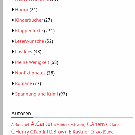
Horror
(21)
Kinderbücher
(27)
Klappentexte
(231)
Leserwünsche
(32)
Lustiges
(38)
Meine Wenigkeit
(68)
Nonfiktionales
(28)
Romane
(77)
Spannung und Krimi
(97)
Autoren
A.Carter
C.Ahern
A.Bouchet
A.Ewing
C.Clare
A.Eschbach
C.Henry
D.Brown
E.Kästner
C.Paolini
ErikAxlSund