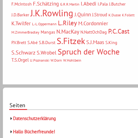
F.Schätzing
I.Abedi
F.McIntosh
I.Pala
J.Butcher
G.R.R.Martin
J.K.Rowling
J.Quinn
J.Stroud
J.D.Barker
K.Dusse
K.Follett
L.Riley
M.Cordonnier
K.Twilfer
L.-L.Oppermann
P.C.Cast
N.MacKay
Mangas
N.NattOchDag
M.ZimmerBradley
S.Fitzek
S.J.Maas
P.V.Brett
S.Abé
S.B.Durst
S.King
Spruch der Woche
S.Schwarz
S.Wrobel
T.S.Orgel
U.Poznanski
W.Dorn
W.Hohlbein
Seiten
Datenschutzerklärung
Hallo Bücherfreunde!