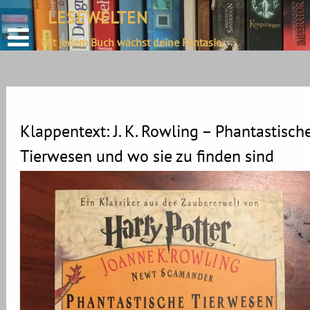
define('DISALLOW_FILE_EDIT', true);
LESEWELTEN
Skip
define('DISALLOW_FILE_MODS', true);
to
Mit jedem Buch wächst deine Fantasie.
content
Klappentext: J. K. Rowling – Phantastisch
Tierwesen und wo sie zu finden sind