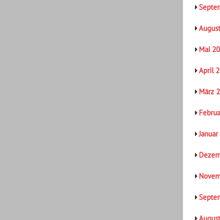
Septe
Augus
Mai 2
April 
März 
Februa
Januar
Dezem
Novem
Septe
Augus