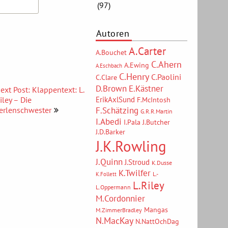
(97)
Autoren
A.Carter
A.Bouchet
C.Ahern
A.Ewing
A.Eschbach
C.Henry
C.Paolini
C.Clare
D.Brown
E.Kästner
ext Post: Klappentext: L.
iley – Die
ErikAxlSund
F.McIntosh
F.Schätzing
erlenschwester
G.R.R.Martin
I.Abedi
I.Pala
J.Butcher
J.D.Barker
J.K.Rowling
J.Quinn
J.Stroud
K.Dusse
K.Twilfer
L.-
K.Follett
L.Riley
L.Oppermann
M.Cordonnier
Mangas
M.ZimmerBradley
N.MacKay
N.NattOchDag