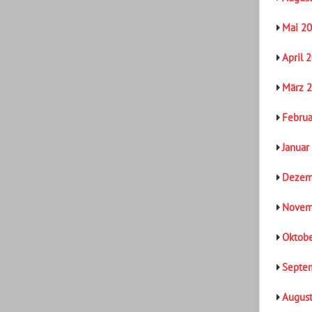
Mai 2
April 
März 
Februa
Januar
Dezem
Novem
Oktob
Septe
Augus