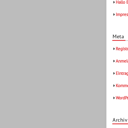
Hallo 
Impre
Meta
Regist
Anmel
Eintra
Komme
WordPr
Archiv