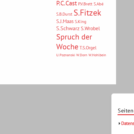
P.C.Cast
P.V.Brett
S.Abé
S.Fitzek
S.B.Durst
S.J.Maas
S.King
S.Schwarz
S.Wrobel
Spruch der
Woche
T.S.Orgel
U.Poznanski
W.Dorn
W.Hohlbein
Seiten
Datens