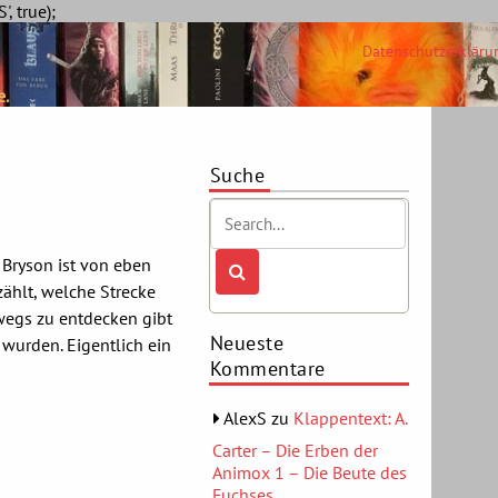
Skip
, true);
to
Datenschutzerkläru
content
e.
Suche
 Bryson ist von eben
zählt, welche Strecke
egs zu entdecken gibt
Neueste
wurden. Eigentlich ein
Kommentare
AlexS
zu
Klappentext: A.
Carter – Die Erben der
Animox 1 – Die Beute des
Fuchses