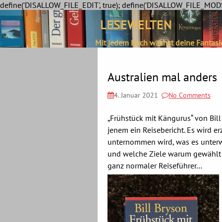
define('DISALLOW_FILE_EDIT', true); define('DISALLOW_FILE_MODS'
LESEWELTEN
Mit jedem Buch wächst deine Fantasi
Australien mal anders
4. Januar 2021
No Comments
„Frühstück mit Kängurus“ von Bill
jenem ein Reisebericht. Es wird er
unternommen wird, was es unterw
und welche Ziele warum gewählt 
ganz normaler Reiseführer…