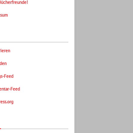
Bücherfreunde!
ssum
rieren
den
gs-Feed
ntar-Feed
ess.org