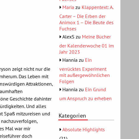
Maria
zu
Klappentext: A.
Carter – Die Erben der
Animox 1 – Die Beute des
Fuchses
AlexS
zu
Meine Bücher
der Kalenderwoche 01 im
Jahr 2023
Hannia
zu
Ein
yson zeigt nicht nur die
verrücktes Experiment
mit außergewöhnlichen
umherum. Das Leben mit
Folgen
nswürdigen Attraktionen,
Hannia
zu
Ein Grund
traumhaften
um Anspruch zu erheben
höne Geschichte dahinter
ürdigkeiten. Und alles
ht Spaß mitzureisen und
Kategorien
t nachzuverfolgen,
es Mal war mir
Absolute Highlights
eiseführer doch
(21)