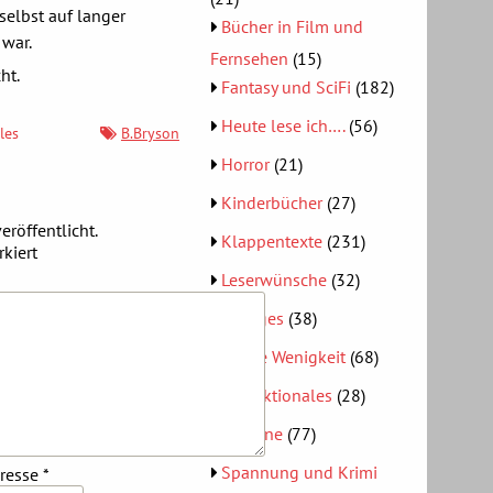
 selbst auf langer
Bücher in Film und
 war.
Fernsehen
(15)
ht.
Fantasy und SciFi
(182)
Heute lese ich….
(56)
les
B.Bryson
Horror
(21)
Kinderbücher
(27)
eröffentlicht.
Klappentexte
(231)
kiert
Leserwünsche
(32)
Lustiges
(38)
Meine Wenigkeit
(68)
Nonfiktionales
(28)
Romane
(77)
Spannung und Krimi
dresse
*