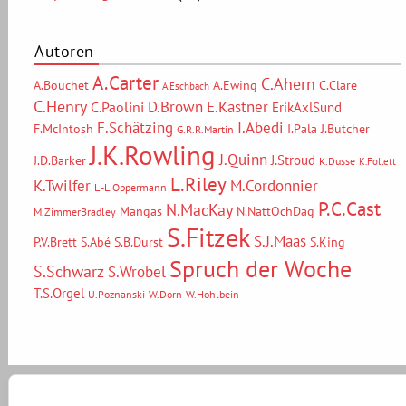
Autoren
A.Carter
C.Ahern
A.Bouchet
A.Ewing
C.Clare
A.Eschbach
C.Henry
D.Brown
E.Kästner
C.Paolini
ErikAxlSund
F.Schätzing
I.Abedi
F.McIntosh
I.Pala
J.Butcher
G.R.R.Martin
J.K.Rowling
J.Quinn
J.Stroud
J.D.Barker
K.Dusse
K.Follett
L.Riley
M.Cordonnier
K.Twilfer
L.-L.Oppermann
P.C.Cast
N.MacKay
Mangas
N.NattOchDag
M.ZimmerBradley
S.Fitzek
S.J.Maas
P.V.Brett
S.Abé
S.B.Durst
S.King
Spruch der Woche
S.Schwarz
S.Wrobel
T.S.Orgel
U.Poznanski
W.Dorn
W.Hohlbein