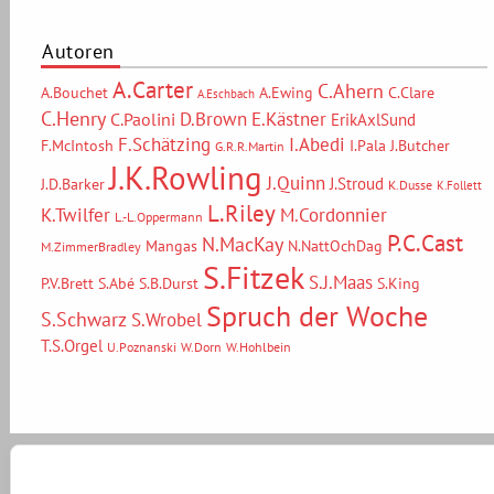
Autoren
A.Carter
C.Ahern
A.Bouchet
A.Ewing
C.Clare
A.Eschbach
C.Henry
D.Brown
E.Kästner
C.Paolini
ErikAxlSund
F.Schätzing
I.Abedi
F.McIntosh
I.Pala
J.Butcher
G.R.R.Martin
J.K.Rowling
J.Quinn
J.Stroud
J.D.Barker
K.Dusse
K.Follett
L.Riley
M.Cordonnier
K.Twilfer
L.-L.Oppermann
P.C.Cast
N.MacKay
Mangas
N.NattOchDag
M.ZimmerBradley
S.Fitzek
S.J.Maas
P.V.Brett
S.Abé
S.B.Durst
S.King
Spruch der Woche
S.Schwarz
S.Wrobel
T.S.Orgel
U.Poznanski
W.Dorn
W.Hohlbein