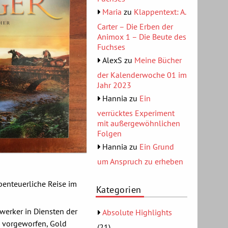
Maria
zu
Klappentext: A.
Carter – Die Erben der
Animox 1 – Die Beute des
Fuchses
AlexS
zu
Meine Bücher
der Kalenderwoche 01 im
Jahr 2023
Hannia
zu
Ein
verrücktes Experiment
mit außergewöhnlichen
Folgen
Hannia
zu
Ein Grund
um Anspruch zu erheben
benteuerliche Reise im
Kategorien
werker in Diensten der
Absolute Highlights
m vorgeworfen, Gold
(21)