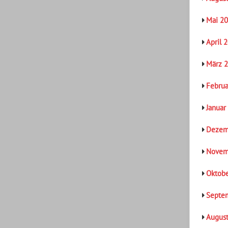
Mai 2
April 
März 
Februa
Januar
Dezem
Novem
Oktob
Septe
Augus