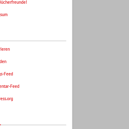
Bücherfreunde!
ssum
rieren
den
gs-Feed
ntar-Feed
ess.org