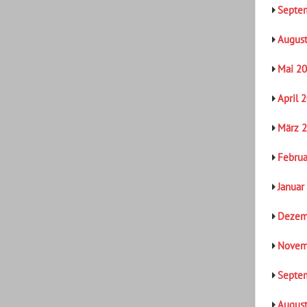
Septe
Augus
Mai 2
April 
März 
Februa
Januar
Dezem
Novem
Septe
Augus