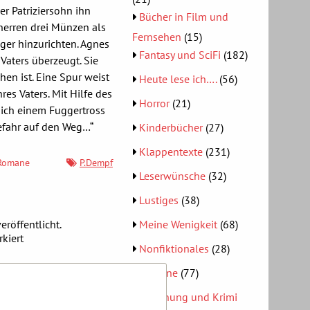
er Patriziersohn ihn
Bücher in Film und
herren drei Münzen als
Fernsehen
(15)
er hinzurichten. Agnes
Fantasy und SciFi
(182)
Vaters überzeugt. Sie
en ist. Eine Spur weist
Heute lese ich….
(56)
res Vaters. Mit Hilfe des
Horror
(21)
sich einem Fuggertross
efahr auf den Weg…“
Kinderbücher
(27)
Klappentexte
(231)
Romane
P.Dempf
Leserwünsche
(32)
Lustiges
(38)
eröffentlicht.
Meine Wenigkeit
(68)
kiert
Nonfiktionales
(28)
Romane
(77)
Spannung und Krimi