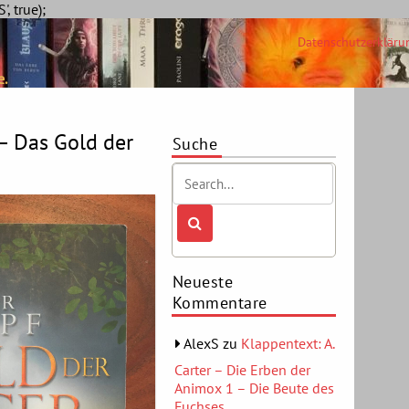
Skip
, true);
to
Datenschutzerkläru
content
e.
– Das Gold der
Suche
Neueste
Kommentare
AlexS
zu
Klappentext: A.
Carter – Die Erben der
Animox 1 – Die Beute des
Fuchses