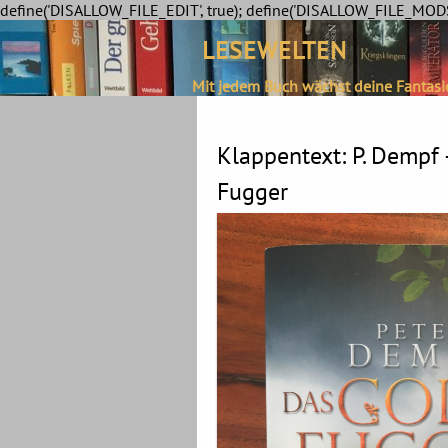
define('DISALLOW_FILE_EDIT', true); define('DISALLOW_FILE_MODS'
LESEWELTEN
Mit jedem Buch wächst deine Fantasi
Klappentext: P. Dempf 
Fugger