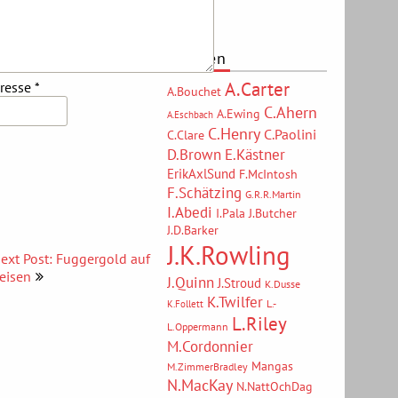
(97)
Autoren
A.Carter
dresse
*
A.Bouchet
C.Ahern
A.Ewing
A.Eschbach
C.Henry
C.Paolini
C.Clare
D.Brown
E.Kästner
ErikAxlSund
F.McIntosh
F.Schätzing
G.R.R.Martin
I.Abedi
I.Pala
J.Butcher
J.D.Barker
J.K.Rowling
ext Post: Fuggergold auf
eisen
J.Quinn
J.Stroud
K.Dusse
K.Twilfer
L.-
K.Follett
L.Riley
L.Oppermann
M.Cordonnier
Mangas
M.ZimmerBradley
N.MacKay
N.NattOchDag