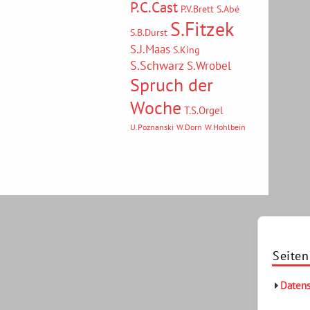
P.C.Cast
P.V.Brett
S.Abé
S.Fitzek
S.B.Durst
S.J.Maas
S.King
S.Schwarz
S.Wrobel
Spruch der
Woche
T.S.Orgel
U.Poznanski
W.Dorn
W.Hohlbein
Seiten
Datens