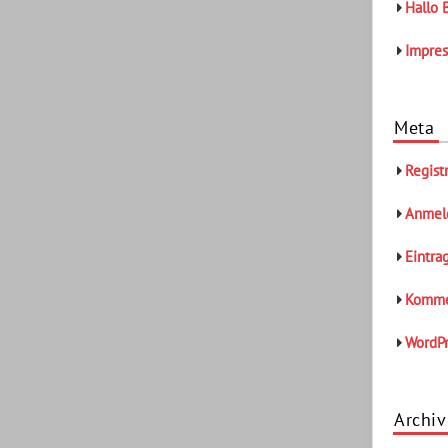
Hallo 
Impre
Meta
Regist
Anmel
Eintra
Komme
WordPr
Archiv