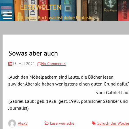
define('DISALLOW_FILE_EDIT', true);
LESEWELTEN
Skip
define('DISALLOW_FILE_MODS', true);
to
Mit jedem Buch wächst deine Fantasie.
content
Sowas aber auch
15. Mai 2021
No Comments
„Auch den Möbelpackern sind Leute, die Bücher lesen,
zuwider. Aber sie haben wenigstens einen guten Grund dafür.“
von: Gabriel Lau
(Gabriel Laub: geb. 1928, gest. 1998, polnischer Satiriker und
Journalist)
Leserwünsche
Spruch der Woche
AlexS