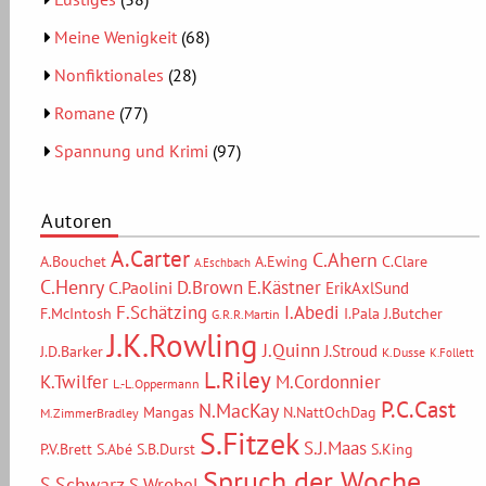
Meine Wenigkeit
(68)
Nonfiktionales
(28)
Romane
(77)
Spannung und Krimi
(97)
Autoren
A.Carter
C.Ahern
A.Bouchet
A.Ewing
C.Clare
A.Eschbach
C.Henry
D.Brown
E.Kästner
C.Paolini
ErikAxlSund
F.Schätzing
I.Abedi
F.McIntosh
I.Pala
J.Butcher
G.R.R.Martin
J.K.Rowling
J.Quinn
J.Stroud
J.D.Barker
K.Dusse
K.Follett
L.Riley
M.Cordonnier
K.Twilfer
L.-L.Oppermann
P.C.Cast
N.MacKay
Mangas
N.NattOchDag
M.ZimmerBradley
S.Fitzek
S.J.Maas
P.V.Brett
S.Abé
S.B.Durst
S.King
Spruch der Woche
S.Schwarz
S.Wrobel