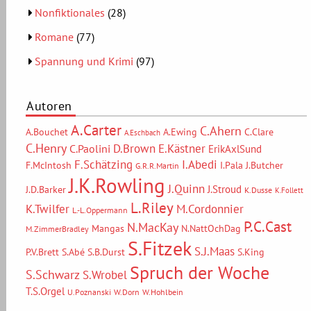
Nonfiktionales
(28)
Romane
(77)
Spannung und Krimi
(97)
Autoren
A.Carter
C.Ahern
A.Bouchet
A.Ewing
C.Clare
A.Eschbach
C.Henry
D.Brown
E.Kästner
C.Paolini
ErikAxlSund
F.Schätzing
I.Abedi
F.McIntosh
I.Pala
J.Butcher
G.R.R.Martin
J.K.Rowling
J.Quinn
J.Stroud
J.D.Barker
K.Dusse
K.Follett
L.Riley
M.Cordonnier
K.Twilfer
L.-L.Oppermann
P.C.Cast
N.MacKay
Mangas
N.NattOchDag
M.ZimmerBradley
S.Fitzek
S.J.Maas
P.V.Brett
S.Abé
S.B.Durst
S.King
Spruch der Woche
S.Schwarz
S.Wrobel
T.S.Orgel
U.Poznanski
W.Dorn
W.Hohlbein