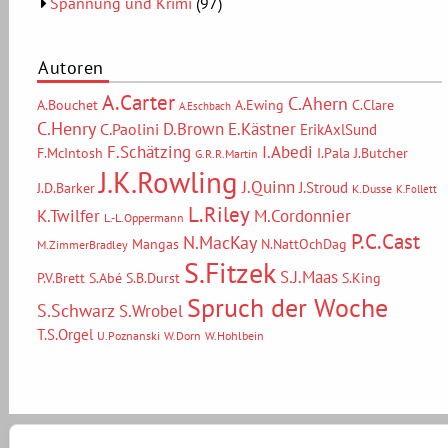
Spannung und Krimi
(97)
Autoren
A.Carter
C.Ahern
A.Bouchet
A.Ewing
C.Clare
A.Eschbach
C.Henry
D.Brown
E.Kästner
C.Paolini
ErikAxlSund
F.Schätzing
I.Abedi
F.McIntosh
I.Pala
J.Butcher
G.R.R.Martin
J.K.Rowling
J.Quinn
J.Stroud
J.D.Barker
K.Dusse
K.Follett
L.Riley
M.Cordonnier
K.Twilfer
L.-L.Oppermann
P.C.Cast
N.MacKay
Mangas
N.NattOchDag
M.ZimmerBradley
S.Fitzek
S.J.Maas
P.V.Brett
S.Abé
S.B.Durst
S.King
Spruch der Woche
S.Schwarz
S.Wrobel
T.S.Orgel
U.Poznanski
W.Dorn
W.Hohlbein