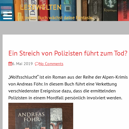
define('DISALLOW_FILE_EDIT', true);
LESEWELTEN
Skip
define('DISALLOW_FILE_MODS', true);
to
Mit jedem Buch wächst deine Fantasie.
content
Ein Streich von Polizisten führt zum Tod?
6. Mai 2019
No Comments
„Wolfsschlucht“ ist ein Roman aus der Reihe der Alpen-Krimis
von Andreas Föhr. In diesem Buch führt eine Verkettung
verschiedenster Ereignisse dazu, dass die ermittelnden
Polizisten in einem Mordfall persönlich involviert werden.