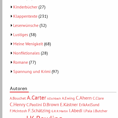
Kinderbücher
(27)
Klappentexte
(231)
Leserwünsche
(32)
Lustiges
(38)
Meine Wenigkeit
(68)
Nonfiktionales
(28)
Romane
(77)
Spannung und Krimi
(97)
Autoren
A.Carter
C.Ahern
A.Bouchet
A.Ewing
C.Clare
A.Eschbach
C.Henry
D.Brown
E.Kästner
C.Paolini
ErikAxlSund
F.Schätzing
I.Abedi
F.McIntosh
I.Pala
J.Butcher
G.R.R.Martin