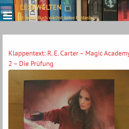
define('DISALLOW_FILE_EDIT', true);
LESEWELTEN
Skip
define('DISALLOW_FILE_MODS', true);
to
Mit jedem Buch wächst deine Fantasie.
content
Klappentext: R. E. Carter – Magic Academ
2 – Die Prüfung