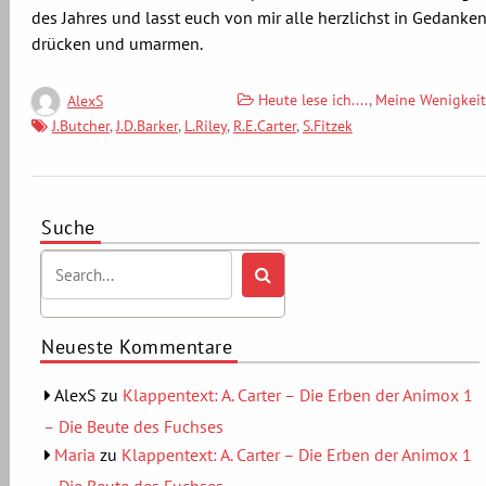
des Jahres und lasst euch von mir alle herzlichst in Gedanke
drücken und umarmen.
Heute lese ich....
,
Meine Wenigkeit
AlexS
J.Butcher
,
J.D.Barker
,
L.Riley
,
R.E.Carter
,
S.Fitzek
Suche
Neueste Kommentare
AlexS
zu
Klappentext: A. Carter – Die Erben der Animox 1
– Die Beute des Fuchses
Maria
zu
Klappentext: A. Carter – Die Erben der Animox 1
– Die Beute des Fuchses