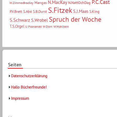
P.C.Cast
N.MacKay
Mangas
N.NattOchDag
M.ZimmerBradley
S.Fitzek
S.J.Maas
P.V.Brett
S.Abé
S.B.Durst
S.King
Spruch der Woche
S.Schwarz
S.Wrobel
T.S.Orgel
U.Poznanski
W.Dorn
W.Hohlbein
Seiten
Datenschutzerklärung
Hallo Bücherfreunde!
Impressum