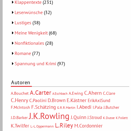
Klappentexte
(231)
Leserwünsche
(32)
Lustiges
(38)
Meine Wenigkeit
(68)
Nonfiktionales
(28)
Romane
(77)
Spannung und Krimi
(97)
Autoren
A.Carter
C.Ahern
A.Bouchet
A.Ewing
C.Clare
A.Eschbach
C.Henry
D.Brown
E.Kästner
C.Paolini
ErikAxlSund
F.Schätzing
I.Abedi
F.McIntosh
I.Pala
J.Butcher
G.R.R.Martin
J.K.Rowling
J.Quinn
J.Stroud
J.D.Barker
K.Dusse
K.Follett
L.Riley
M.Cordonnier
K.Twilfer
L.-L.Oppermann