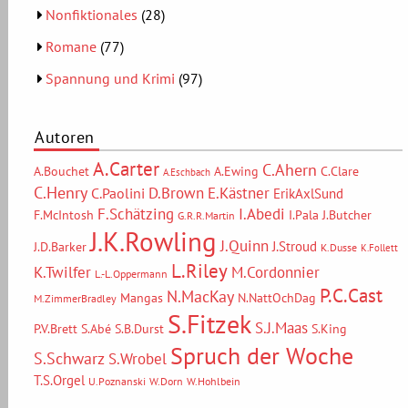
Nonfiktionales
(28)
Romane
(77)
Spannung und Krimi
(97)
Autoren
A.Carter
C.Ahern
A.Bouchet
A.Ewing
C.Clare
A.Eschbach
C.Henry
D.Brown
E.Kästner
C.Paolini
ErikAxlSund
F.Schätzing
I.Abedi
F.McIntosh
I.Pala
J.Butcher
G.R.R.Martin
J.K.Rowling
J.Quinn
J.Stroud
J.D.Barker
K.Dusse
K.Follett
L.Riley
M.Cordonnier
K.Twilfer
L.-L.Oppermann
P.C.Cast
N.MacKay
Mangas
N.NattOchDag
M.ZimmerBradley
S.Fitzek
S.J.Maas
P.V.Brett
S.Abé
S.B.Durst
S.King
Spruch der Woche
S.Schwarz
S.Wrobel
T.S.Orgel
U.Poznanski
W.Dorn
W.Hohlbein