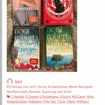
AlexS
Fantasy und SciFi
,
Horror
,
Kinderbücher
,
Meine Wenigkeit
,
Nonfiktionales
,
Romane
,
Spannung und Krimi
C.Handel
,
E.Cooper
,
G.Pausewang
,
J.Quinn
,
M.R.Carey
,
Mimi
,
N.NattOchDag
,
N.Roberts
,
P.Ho-Yen
,
T.Erle
,
T.Roth
,
W.Moers