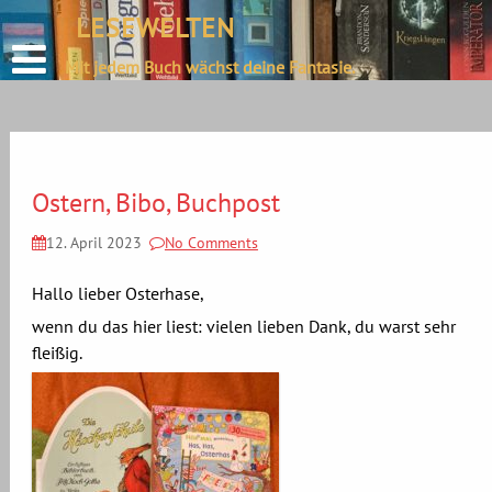
define('DISALLOW_FILE_EDIT', true);
LESEWELTEN
Skip
define('DISALLOW_FILE_MODS', true);
to
Mit jedem Buch wächst deine Fantasie.
content
Ostern, Bibo, Buchpost
12. April 2023
No Comments
Hallo lieber Osterhase,
wenn du das hier liest: vielen lieben Dank, du warst sehr
fleißig.