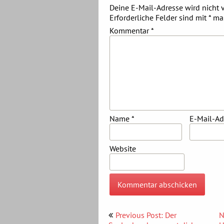
Deine E-Mail-Adresse wird nicht v
Erforderliche Felder sind mit
*
mar
Kommentar
*
Name
*
E-Mail-A
Website
Beitragsnavigation
Previous Post: Der
N