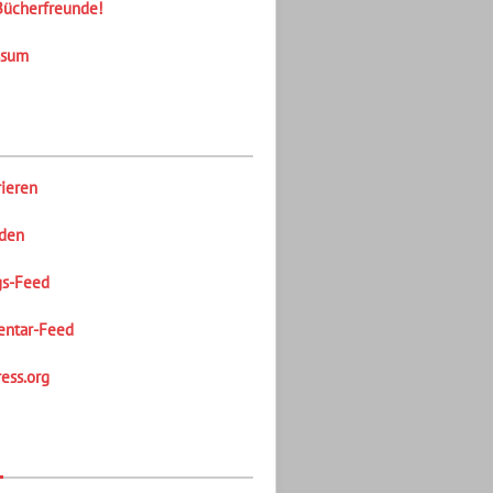
Bücherfreunde!
ssum
rieren
den
gs-Feed
ntar-Feed
ess.org