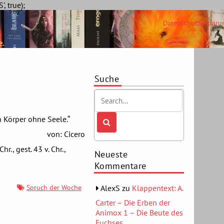
Skip
, true);
to
Datenschutzerkläru
content
e.
Suche
 Körper ohne Seele.“
von: Cicero
hr., gest. 43 v. Chr.,
Neueste
Kommentare
Spruch der Woche
AlexS
zu
Klappentext: A.
Carter – Die Erben der
Animox 1 – Die Beute des
Fuchses