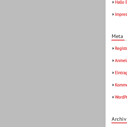
Hallo 
Impre
Meta
Regist
Anmel
Eintra
Komme
WordPr
Archiv