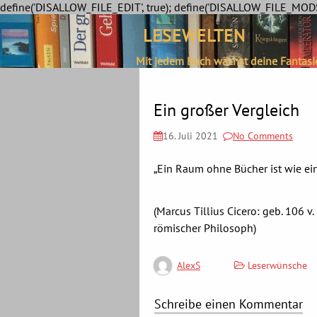
define('DISALLOW_FILE_EDIT', true); define('DISALLOW_FILE_MODS'
LESEWELTEN
Mit jedem Buch wächst deine Fantasi
Ein großer Vergleich
16. Juli 2021
No Comments
„Ein Raum ohne Bücher ist wie ein
(Marcus Tillius Cicero: geb. 106 v. C
römischer Philosoph)
Leserwünsche
AlexS
Schreibe einen Kommentar