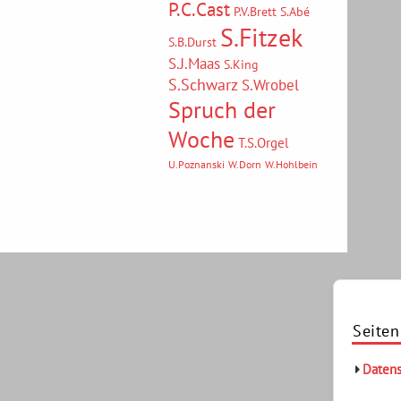
P.C.Cast
P.V.Brett
S.Abé
S.Fitzek
S.B.Durst
S.J.Maas
S.King
S.Schwarz
S.Wrobel
Spruch der
Woche
T.S.Orgel
U.Poznanski
W.Dorn
W.Hohlbein
Seiten
Datens