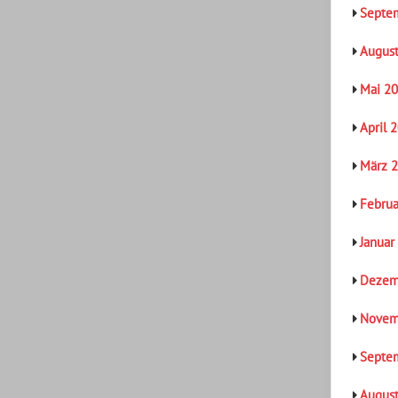
Septe
Augus
Mai 2
April 
März 
Februa
Januar
Dezem
Novem
Septe
Augus