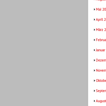
Mai 2
April 
März 
Februa
Januar
Dezem
Novem
Oktob
Septe
Augus