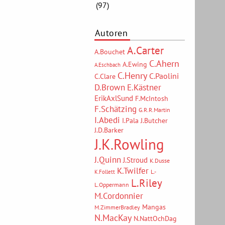
(97)
Autoren
A.Carter
A.Bouchet
C.Ahern
A.Ewing
A.Eschbach
C.Henry
C.Paolini
C.Clare
D.Brown
E.Kästner
ErikAxlSund
F.McIntosh
F.Schätzing
G.R.R.Martin
I.Abedi
I.Pala
J.Butcher
J.D.Barker
J.K.Rowling
J.Quinn
J.Stroud
K.Dusse
K.Twilfer
L.-
K.Follett
L.Riley
L.Oppermann
M.Cordonnier
Mangas
M.ZimmerBradley
N.MacKay
N.NattOchDag