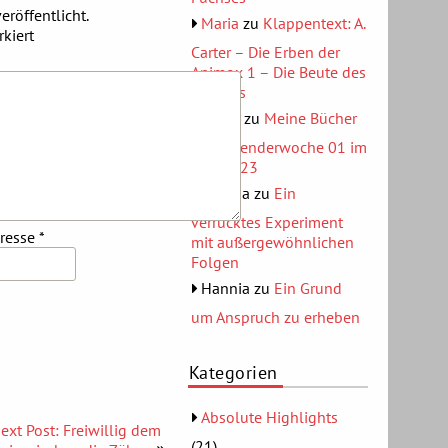
eröffentlicht.
Maria
zu
Klappentext: A.
kiert
Carter – Die Erben der
Animox 1 – Die Beute des
Fuchses
AlexS
zu
Meine Bücher
der Kalenderwoche 01 im
Jahr 2023
Hannia
zu
Ein
verrücktes Experiment
dresse
*
mit außergewöhnlichen
Folgen
Hannia
zu
Ein Grund
um Anspruch zu erheben
Kategorien
Absolute Highlights
ext Post: Freiwillig dem
(21)