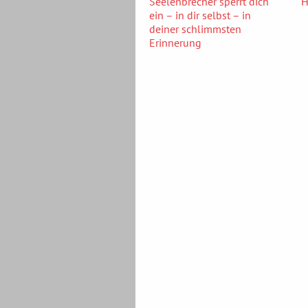
Seelenbrecher sperrt dich
H
ein – in dir selbst – in
deiner schlimmsten
Erinnerung