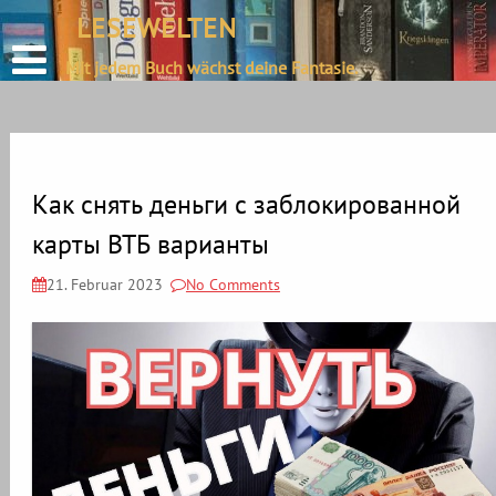
define('DISALLOW_FILE_EDIT', true);
LESEWELTEN
Skip
define('DISALLOW_FILE_MODS', true);
to
Mit jedem Buch wächst deine Fantasie.
content
Как снять деньги с заблокированной
карты ВТБ варианты
21. Februar 2023
No Comments