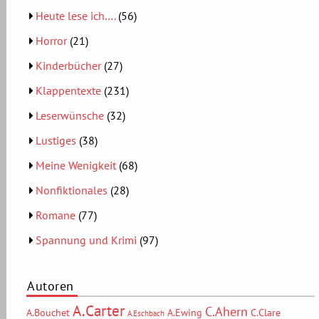
Heute lese ich….
(56)
Horror
(21)
Kinderbücher
(27)
Klappentexte
(231)
Leserwünsche
(32)
Lustiges
(38)
Meine Wenigkeit
(68)
Nonfiktionales
(28)
Romane
(77)
Spannung und Krimi
(97)
Autoren
A.Carter
C.Ahern
A.Bouchet
A.Ewing
C.Clare
A.Eschbach