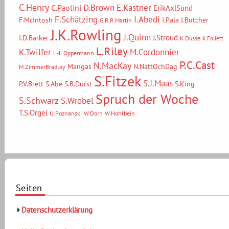
C.Henry
D.Brown
E.Kästner
C.Paolini
ErikAxlSund
F.Schätzing
I.Abedi
F.McIntosh
I.Pala
J.Butcher
G.R.R.Martin
J.K.Rowling
J.Quinn
J.Stroud
J.D.Barker
K.Dusse
K.Follett
L.Riley
M.Cordonnier
K.Twilfer
L.-L.Oppermann
P.C.Cast
N.MacKay
Mangas
N.NattOchDag
M.ZimmerBradley
S.Fitzek
S.J.Maas
P.V.Brett
S.Abé
S.B.Durst
S.King
Spruch der Woche
S.Schwarz
S.Wrobel
T.S.Orgel
U.Poznanski
W.Dorn
W.Hohlbein
Seiten
Datenschutzerklärung