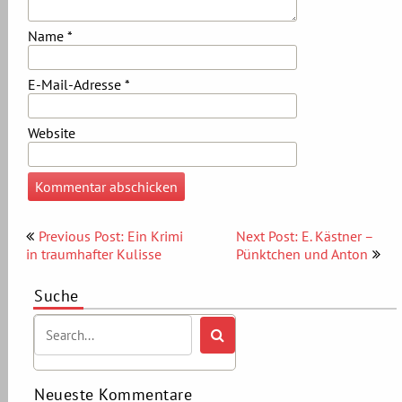
Name
*
E-Mail-Adresse
*
Website
Beitragsnavigation
Previous Post: Ein Krimi
Next Post: E. Kästner –
in traumhafter Kulisse
Pünktchen und Anton
Suche
Neueste Kommentare